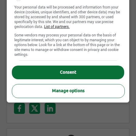
Grand Montréal, avec ses divisions situées à
Your personal data will be processed and information from your
device (cookies, unique identifiers, and other device data) may be
Montréal-Nord, Pointe Claire, Lasalle, Anjou, Saint-
stored by, accessed by and shared with 300 partners, or used
specifically by this site. We and our partners may use precise
Hubert, Delson, Mascouche ainsi que Repentigny.
geolocation data.
List of partners.
Nous comptons également depuis l’été 2022, des
Some vendors may process your personal data on the basis of
installations à Québec et en Nouvelle-Ecosse.
legitimate interest, which you can object to by managing your
options below. Look for a link at the bottom of this page or in the
Transco exploite actuellement un parc de plus de
site menu to manage or withdraw consent in privacy and cookie
2000 véhicules et emploie 2070 employés dans les
settings.
deux provinces. Desservant 20 centres de services
scolaires, 7 écoles privées, la ligne interurbaine
Lire la suite
Consent
Québec – Baie Comeau - Sept-îles- Havre Saint-
Pierre et offrant des services de navettes pour les
Manage options
employés, passant par les voyages nolisés et le
Partager cette page
transport collectif sur la Rive Sud de Montréal,
Transco transporte plus de 200 000 passagers
chaque jour en toute sécurité.