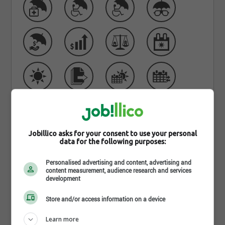
Jobillico asks for your consent to use your personal
data for the following purposes:
Personalised advertising and content, advertising and
content measurement, audience research and services
development
Qui sommes-nous
Store and/or access information on a device
Learn more
Depuis 1982, Autobus Transco dessert la région du