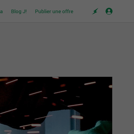
da
Blog J!
Publier une offre