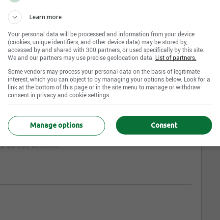
Learn more
Your personal data will be processed and information from your device
(cookies, unique identifiers, and other device data) may be stored by,
e dans la fabrication de portes et fenêtres en aluminium
accessed by and shared with 300 partners, or used specifically by this site.
débuts, nous avons toujours été synonyme d'excellence
We and our partners may use precise geolocation data.
List of partners.
Some vendors may process your personal data on the basis of legitimate
interest, which you can object to by managing your options below. Look for a
IF, SERVICE, qui ont fait notre renommée depuis plus
link at the bottom of this page or in the site menu to manage or withdraw
consent in privacy and cookie settings.
e fenêtres en aluminium et de fenêtres en PVC.
fectionné leurs méthodes de fabrication en utilisant que
ans le domaine de la fenestration pour vous offrir tout
Manage options
Consent
s sur mesure. Des modèles exclusifs conçus et fabriqués
ge de vos besoins.
ue le travail d'équipe, le respect ainsi que
et les promotions internes. L'entreprise recrute les gens
le service auquel vous vous joindrez, vous côtoierez des