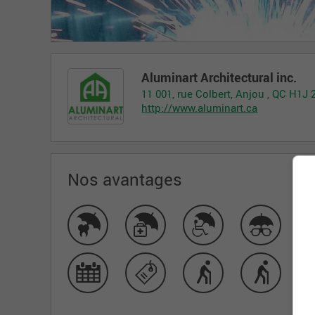
Aluminart Architectural inc.
11 001, rue Colbert, Anjou , QC H1J 
http://www.aluminart.ca
Nos avantages