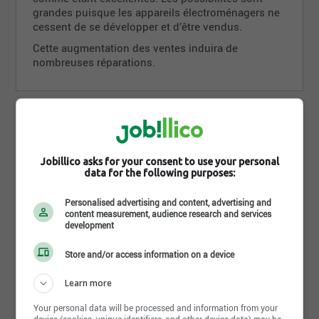
grandes puisque les appareils électroménagers ne
cessent de se développer et d’être vendus.
Cette augmentation des ventes induira de
nombreuses réparations.
Où travaille un(e)
Réparateur électroménager
Jobillico asks for your consent to use your personal
data for the following purposes:
Un réparateur électroménager travaille dans les
Personalised advertising and content, advertising and
magasins d’électroménager et de meubles. Ils
content measurement, audience research and services
development
peuvent aussi travailler dans des entrepôts, ou ils
peuvent simplement travailler à leur compte.
Store and/or access information on a device
Learn more
Autres appellations de la
Your personal data will be processed and information from your