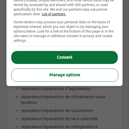
device (cookies, unique identifiers, and other device data) may be
profession
stored by, accessed by and shared with 300 partners, or used
specifically by this site. We and our partners may use precise
geolocation data.
List of partners.
Some vendors may process your personal data on the basis of
Selon le code CNP (classification nationale des
legitimate interest, which you can object to by managing your
professions), voici les autres appellations d’emploi
options below. Look for a link at the bottom of this page or in the
pour réparateur électroménager :
site menu to manage or withdraw consent in privacy and cookie
settings.
apprenti technicien/apprentie technicienne
d'entretien d'appareils électroménagers
Consent
préposé/préposée à l'entretien et à la réparation
d'appareils ménagers
préposé/préposée à l'entretien et à la réparation
Manage options
de machines à laver
réparateur/réparatrice d'aspirateurs
réparateur/réparatrice de climatiseurs pour
fenêtres
réparateur/réparatrice de cuisinières
réparateur/réparatrice de lave-vaisselle
réparateur/réparatrice de réfrigérateurs