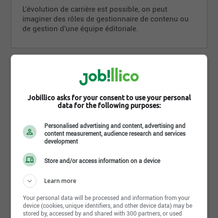
L’évolution de carrière est possible, on peut
imaginer des rôles de gestionnaire de contenu ou
de gestion d’une équipe éditoriale.
Où travaille un(e) Rédacteur
Web
Jobillico asks for your consent to use your personal
data for the following purposes:
Un rédacteur web travaille dans entreprises
Personalised advertising and content, advertising and
diverses, publiques ou privées, par exemple :
content measurement, audience research and services
development
Agences de publicité
Store and/or access information on a device
Agences de communication
Agences de marketing digital
Learn more
Entreprises dans différents secteurs pour la
Your personal data will be processed and information from your
gestion du site Web
device (cookies, unique identifiers, and other device data) may be
stored by, accessed by and shared with 300 partners, or used
Gouvernements