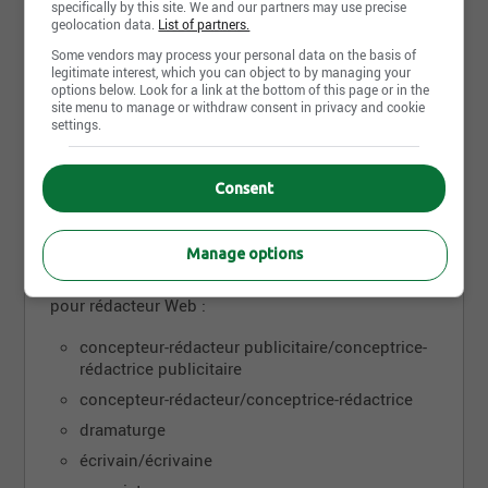
specifically by this site. We and our partners may use precise
Municipalités
geolocation data.
List of partners.
Sociétés d’État
Some vendors may process your personal data on the basis of
legitimate interest, which you can object to by managing your
options below. Look for a link at the bottom of this page or in the
site menu to manage or withdraw consent in privacy and cookie
settings.
Autres appellations de la
profession
Consent
Manage options
Selon le code CNP (classification nationale des
professions), voici les autres appellations d’emploi
pour rédacteur Web :
concepteur-rédacteur publicitaire/conceptrice-
rédactrice publicitaire
concepteur-rédacteur/conceptrice-rédactrice
dramaturge
écrivain/écrivaine