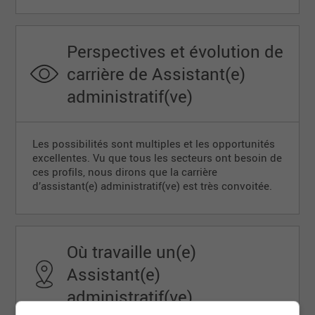
Perspectives et évolution de
carrière de Assistant(e)
administratif(ve)
Les possibilités sont multiples et les opportunités
excellentes. Vu que tous les secteurs ont besoin de
ces profils, nous dirons que la carrière
d’assistant(e) administratif(ve) est très convoitée.
Où travaille un(e)
Assistant(e)
administratif(ve)