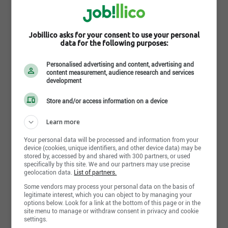
Il y a une multitude d’entreprises dans lesquelles
peuvent travailler un(e) assistant(e)
Jobillico asks for your consent to use your personal
administratif(ve) :
data for the following purposes:
Toute sorte d’entreprise privée ou publique
Personalised advertising and content, advertising and
content measurement, audience research and services
Gouvernement (fédéral et provincial)
development
Municipalités
Store and/or access information on a device
Hôpitaux, CHSLD, CLSC…
Cliniques médicales, dentaires, réadaptation…
Learn more
Cabinets juridiques
Your personal data will be processed and information from your
Sociétés d’État : Hydro-Québec, Loto-Québec.
device (cookies, unique identifiers, and other device data) may be
Postes Canada, Aéroports de Montréal...
stored by, accessed by and shared with 300 partners, or used
specifically by this site. We and our partners may use precise
geolocation data.
List of partners.
Some vendors may process your personal data on the basis of
legitimate interest, which you can object to by managing your
Autres appellations de la
options below. Look for a link at the bottom of this page or in the
site menu to manage or withdraw consent in privacy and cookie
profession
settings.