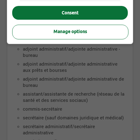
Consent
Selon le code CNP (classification nationale des
professions), voici les autres appellations d’emploi
pour assistant(e) administratif(ve) :
Manage options
adjoint administratif/adjointe administrative
adjoint administratif/adjointe administrative -
bureau
adjoint administratif/adjointe administrative
aux prêts et bourses
adjoint administratif/adjointe administrative de
bureau
assistant/assistante de recherche (réseau de la
santé et des services sociaux)
commis-secrétaire
secrétaire (sauf domaines juridique et médical)
secrétaire administratif/secrétaire
administrative