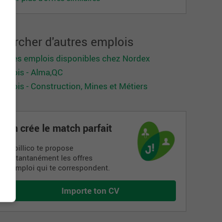
hercher d'autres emplois
oir les emplois disponibles chez Nordex
mplois - Alma,QC
mplois - Construction, Mines et Métiers
On crée le match parfait
Jobillico te propose
instantanément les offres
d’emploi qui te correspondent.
Importe ton CV