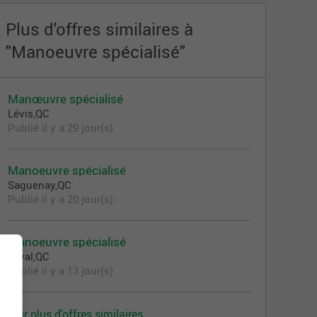
Plus d'offres similaires à
"Manoeuvre spécialisé"
Manœuvre spécialisé
Lévis,QC
Publié il y a 29 jour(s)
Manoeuvre spécialisé
Saguenay,QC
Publié il y a 20 jour(s)
Manoeuvre spécialisé
Laval,QC
Publié il y a 13 jour(s)
Voir plus d'offres similaires