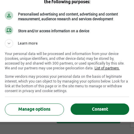
the following purposes:
Personalised advertising and content, advertising and content
measurement, audience research and services development
C
Store and/or access information on a device
V
E
Learn more
E
ôme
Années d'expérience
Your personal data will be processed and information from your device
(cookies, unique identifiers, and other device data) may be stored by,
non déterminé
accessed by and shared with 300 partners, or used specifically by this site.
né
We and our partners may use precise geolocation data.
List of partners.
Some vendors may process your personal data on the basis of legitimate
es parlées
interest, which you can object to by managing your options below. Look for a
termédiaire
link at the bottom of this page or in the site menu to manage or withdraw
consent in privacy and cookie settings.
Manage options
Consent
Postuler maintenant