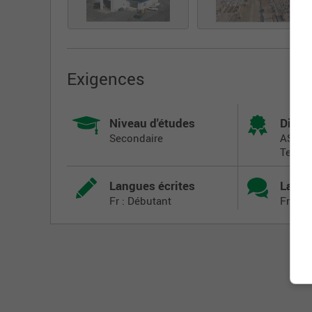
Exigences
Niveau d'études
Dipl
Secondaire
ASP
Termi
Langues écrites
Langu
Fr : Débutant
Fr : In