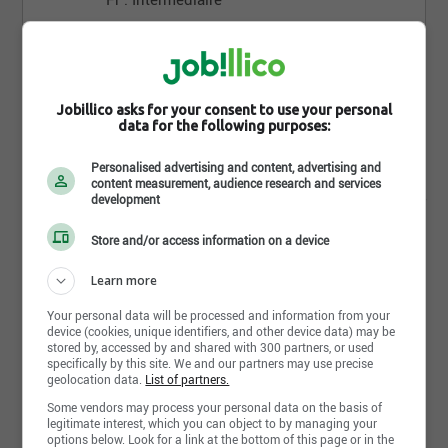
Postuler maintenant
Jobillico asks for your consent to use your personal
data for the following purposes:
Personalised advertising and content, advertising and
content measurement, audience research and services
D'autres offres de Nordex qui pourraient t'intéresser
development
Banque de candidatures | Manoeuvre spécialisé | Alma,QC
Store and/or access information on a device
Banque de candidatures | Cimentier/applicateur | Alma,QC
Learn more
Banque de candidatures | Opérateur de pompe à béton |
Alma,QC
Your personal data will be processed and information from your
device (cookies, unique identifiers, and other device data) may be
stored by, accessed by and shared with 300 partners, or used
specifically by this site. We and our partners may use precise
geolocation data.
List of partners.
Some vendors may process your personal data on the basis of
legitimate interest, which you can object to by managing your
options below. Look for a link at the bottom of this page or in the