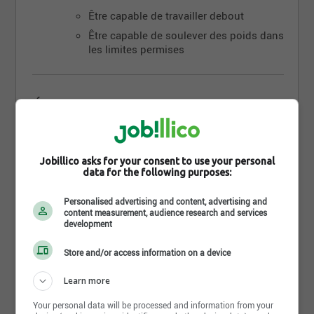
Être capable de travailler debout
Être capable de soulever des poids dans
les limites permises
Équité en emploi
Cet employeur souscrit au principe d'équité en
emploi et applique un programme d'accès à l'égalité
Jobillico asks for your consent to use your personal
en emploi pour les femmes, les autochtones, les
data for the following purposes:
minorités visibles, les minorités ethniques et les
personnes handicapées
Personalised advertising and content, advertising and
content measurement, audience research and services
development
Exigences
Store and/or access information on a device
Learn more
Niveau d'études
Your personal data will be processed and information from your
Aucun