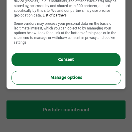
device (cookies, unique identifiers, and other device data) may be
stored by, accessed by and shared with 300 partners, or used
specifically by this site. We and our partners may use precise
Diplôme
geolocation data.
List of partners.
Aucun
Some vendors may process your personal data on the basis of
legitimate interest, which you can object to by managing your
Années d'expérience
options below. Look for a link at the bottom of this page or in the
0-2 années
site menu to manage or withdraw consent in privacy and cookie
settings.
Langues écrites
Fr : Débutant
Consent
Langues parlées
Fr : Débutant
Manage options
Postuler maintenant