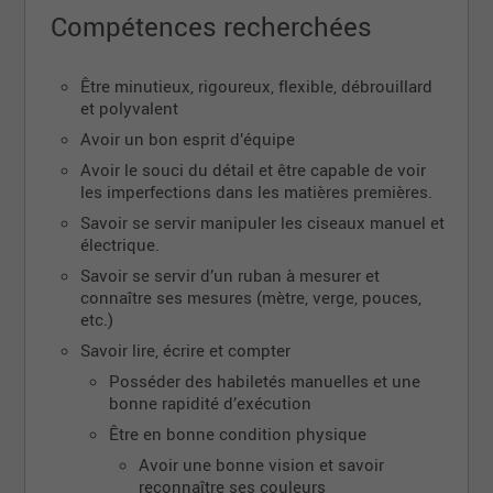
Prendre connaissance du bon de commande
Compétences recherchées
afin d'effectuer les bonnes coupes.
Faire les calculs nécessaires avant la coupe.
Être minutieux, rigoureux, flexible, débrouillard
S'assurer de rentrer les bonnes données au
et polyvalent
système informatique.
Avoir un bon esprit d’équipe
Inspecter les tissus avant la coupe.
Avoir le souci du détail et être capable de voir
Possiblité de faire 35 heures sur 4 jours du lundi au
les imperfections dans les matières premières.
jeudi de 7h30 à 17h. Pause de dîner de 12h à 12h45.
Savoir se servir manipuler les ciseaux manuel et
Ou 40 heures en ajoutant les vendredis de 7h à
électrique.
midi.
Savoir se servir d’un ruban à mesurer et
connaître ses mesures (mètre, verge, pouces,
etc.)
Savoir lire, écrire et compter
Posséder des habiletés manuelles et une
bonne rapidité d’exécution
Être en bonne condition physique
Avoir une bonne vision et savoir
reconnaître ses couleurs