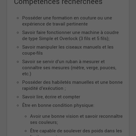
Compétences recherchées
les tissus et dans l’affirmative, en aviser son
supérieur ;
Coudre les morceaux tel qu'exigé par la
Posséder une formation en couture ou une
commande et s'assurer que le « match » est
expérience de travail pertinente
bien fait ;
Savoir faire fonctionner une machine à coudre
Assembler des morceaux sur la machine simple
de type Simple et Overlock (3 fils et 5 fils);
et l’Overlock ou bord invisible;
Savoir manipuler les ciseaux manuels et les
S'assurer d'enregistrer les temps sur les "jobs"
coupe-fils
Tu sais: Opérer une machine à coudre de type
Savoir se servir d’un ruban à mesurer et
connaître ses mesures (mètre, verge, pouces,
Simple et Overlock (3 fils et 5 fils)? Opérer une
etc.)
machine à bord invisible (Blindstich)? C'est un
Posséder des habiletés manuelles et une bonne
atout!
rapidité d’exécution ;
Si mettre la main à la création de magnifiques
Savoir lire, écrire et compter
produits textiles de qualité t'intéresse, n'hésite pas
Être en bonne condition physique:
à postuler.
Les nouveaux employés sont jumelés avec une
Avoir une bonne vision et savoir reconnaître
ses couleurs;
personne lors de l'embauche pour assurer
Être capable de soulever des poids dans les
l'intégration et l'apprentissage.