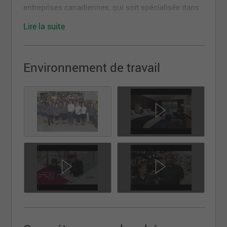
entreprises canadiennes, qui soit spécialisée dans
l’habillage de fenêtres et de lit pour l’industrie
Lire la suite
hôtelière, institutionnelle et résidentielle. Nous
sommes aussi importateurs de tissus,
d’accessoires de décoration et de quincaillerie pour
Environnement de travail
draperies. Entreprise familiale, Textiles Patlin est un
leader de l’industrie de la confection, forte d’une
expérience sans égale. Nos produits, synonymes
d’élégance et de qualité supérieure, sont conçus et
fabriqués sur mesure selon les normes de
confection les plus rigoureuses.
L'opérateurs(trice) de machine à coudre a les
responsabilités suivantes:
Vérifier sa commande (regarder la description
de la commande) ;
S’assurer qu’il n’y a pas d’imperfections dans