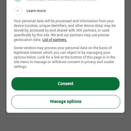
Exigences
Learn more
Your personal data will be processed and information from your
Niveau d'études
device (cookies, unique identifiers, and other device data) may be
Aucun
stored by, accessed by and shared with 300 partners, or used
specifically by this site. We and our partners may use precise
geolocation data.
List of partners.
Diplôme
Some vendors may process your personal data on the basis of
Aucun
legitimate interest, which you can object to by managing your
options below. Look for a link at the bottom of this page or in the
site menu to manage or withdraw consent in privacy and cookie
Années d'expérience
settings.
0-2 années
Langues écrites
Consent
Fr : Débutant
Langues parlées
Manage options
Fr : Débutant