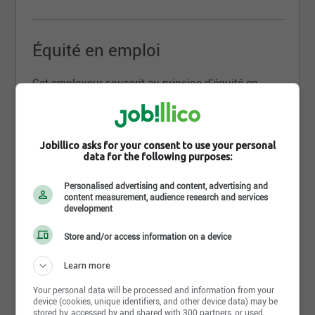
Équité en emploi
Cet employeur souscrit au principe d'équité en
emploi et applique un programme d'accès à l'égalité
en emploi pour les femmes, les autochtones, les
minorités visibles, les minorités ethniques et les
personnes handicapées
Jobillico asks for your consent to use your personal
data for the following purposes:
Personalised advertising and content, advertising and
Exigences
content measurement, audience research and services
development
Store and/or access information on a device
Niveau d'études
Aucun
Learn more
Diplôme
Your personal data will be processed and information from your
device (cookies, unique identifiers, and other device data) may be
Aucun
stored by, accessed by and shared with 300 partners, or used