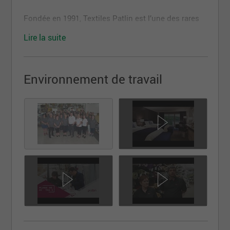
Fondée en 1991, Textiles Patlin est l’une des rares
entreprises canadiennes, qui soit spécialisée dans
Lire la suite
l’habillage de fenêtres et de lit pour l’industrie
hôtelière, institutionnelle et résidentielle. Nous
sommes aussi importateurs de tissus,
Environnement de travail
d’accessoires de décoration et de quincaillerie pour
draperies. Entreprise familiale, Textiles Patlin est un
leader de l’industrie de la confection, forte d’une
expérience sans égale. Nos produits, synonymes
d’élégance et de qualité supérieure, sont conçus et
fabriqués sur mesure selon les normes de
confection les plus rigoureuses.
La personne qui oeuvre comme mécanicien de
machines à coudre industrielles à les
responsabilités suivantes: