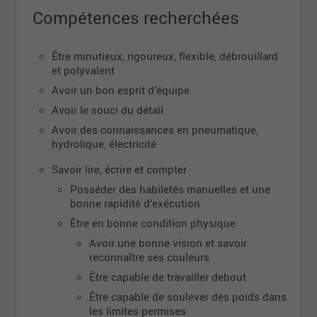
Compétences recherchées
S'assurer du bon fonctionnement des
équipements,
Être minutieux, rigoureux, flexible, débrouillard
Faire des entretiens de prévention.
et polyvalent
Répondre aux demandes qui peuvent survenir
Avoir un bon esprit d’équipe
sur la chaine de production afin de maximiser le
travail.
Avoir le souci du détail
Doit connaitre le fonctionnement des machines
Avoir des connaissances en pneumatique,
à coudre régulières, électroniques et
hydrolique, électricité
pneumatiques.
Savoir lire, écrire et compter
Effectuer des réglages sur les mécanismes et
tester la conformité de ceux-ci.
Posséder des habiletés manuelles et une
bonne rapidité d’exécution
Avoir les compétences pour installer de
nouveaux accessoires sur les machines à
Être en bonne condition physique
coudre
Avoir une bonne vision et savoir
reconnaître ses couleurs
Poste 40 heures du lundi au jeudi de 7h00 à 16h30,
les vendredis de 7h à midi.
Pause de dîner de 12h à
Être capable de travailler debout
12h45.
Être capable de soulever des poids dans
les limites permises