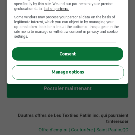
specifically by this site. We and our partners may use precise
Années d'expérience
geolocation data.
List of partners.
3-5 années
Some vendors may process your personal data on the basis of
legitimate interest, which you can object to by managing your
options below. Look for a link at the bottom of this page or in the
Langues écrites
site menu to manage or withdraw consent in privacy and cookie
Fr : Intermédiaire
settings.
Langues parlées
Fr : Intermédiaire
Consent
Manage options
Postuler maintenant
D'autres offres de Les Textiles Patlin inc. qui pourraient
t'intéresser
Offre d'emploi | Couturière | Saint-Paulin,QC