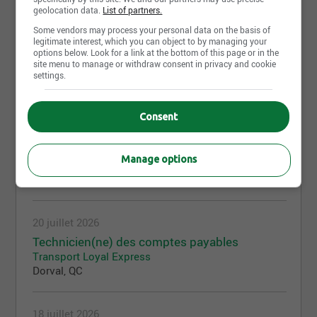
geolocation data.
List of partners.
Some vendors may process your personal data on the basis of
23 juillet 2026
legitimate interest, which you can object to by managing your
options below. Look for a link at the bottom of this page or in the
Chauffeur - classe 1
site menu to manage or withdraw consent in privacy and cookie
Transport Loyal Express
settings.
Saint-Laurent, QC
Consent
20 juillet 2026
Chauffeur - classe 1
Manage options
Transport Loyal Express
Anjou, QC
20 juillet 2026
Technicien(ne) des comptes payables
Transport Loyal Express
Dorval, QC
18 juillet 2026