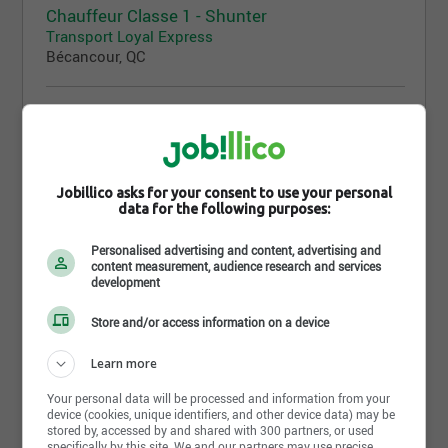
Chauffeur Classe 1 - Shunter
Transport Loyal Express
Bécancour, QC
28 juillet 2026
Mécanicien de camions
Transport Loyal Express
Saint-Hubert, QC
Jobillico asks for your consent to use your personal
data for the following purposes:
24 juillet 2026
Personalised advertising and content, advertising and
content measurement, audience research and services
Répartiteur
development
Transport Loyal Express
Laval, QC
Store and/or access information on a device
Learn more
23 juillet 2026
Your personal data will be processed and information from your
Chauffeur - Classe 1
device (cookies, unique identifiers, and other device data) may be
Transport Loyal Express
stored by, accessed by and shared with 300 partners, or used
Valcourt, QC
specifically by this site. We and our partners may use precise