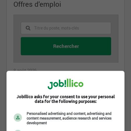
Offres d'emploi
8 août 2026
Charpentier-menuisier
JDHM Nettoyage + Construction
Saint-Augustin-de-Desmaures, QC
Jobillico asks for your consent to use your personal
data for the following purposes:
27 juillet 2026
Personalised advertising and content, advertising and
Charpentier-Menuisier
content measurement, audience research and services
JDHM Nettoyage + Construction
development
Saint-Marc-des-Carrières, QC