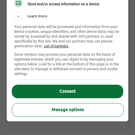
Store and/or access information on a device
27 juillet 2026
Learn more
Ébéniste
Your personal data will be processed and information from your
JDHM Nettoyage + Construction
device (cookies, unique identifiers, and other device data) may be
Saint-Marc-des-Carrières, QC
stored by, accessed by and shared with 300 partners, or used
specifically by this site. We and our partners may use precise
geolocation data.
List of partners.
27 juillet 2026
Some vendors may process your personal data on the basis of
legitimate interest, which you can object to by managing your
Technicien après sinistre
options below. Look for a link at the bottom of this page or in the
JDHM Nettoyage + Construction
site menu to manage or withdraw consent in privacy and cookie
settings.
Saint-Marc-des-Carrières, QC
Consent
27 juillet 2026
Chargé de projet Construction
JDHM Nettoyage + Construction
Manage options
Saint-Augustin-de-Desmaures, QC