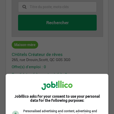
Maison-mère
CHôtels Créateur de rêves
265, rue Drouin
,
Scott
, QC
G0S 3G0
Offre(s) d'emploi : 0
Candidature(s) spontanée(s) : 0
La cache à Maxime
265 Rue Drouin
,
Scott
, QC
G0S 3G0
Jobillico asks for your consent to use your personal
data for the following purposes:
Offre(s) d'emploi : 5
Candidature(s) spontanée(s) : 0
Personalised advertising and content, advertising and