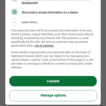
development
2 août 2026
Store and/or access information on a device
Technicien en génie mécanique
Learn more
Fjordtech Industrie Inc.
Saguenay, QC
Your personal data will be processed and information from your
device (cookies, unique identifiers, and other device data) may be
stored by, accessed by and shared with 300 partners, or used
specifically by this site. We and our partners may use precise
2 août 2026
geolocation data.
List of partners.
Soudeur(se)
Some vendors may process your personal data on the basis of
Fjordtech Industrie Inc.
legitimate interest, which you can object to by managing your
Saguenay, QC
options below. Look for a link at the bottom of this page or in the
site menu to manage or withdraw consent in privacy and cookie
settings.
2 août 2026
Ingénieur(e) en structure
Consent
Fjordtech Industrie Inc.
Saguenay, QC
Manage options
2 août 2026