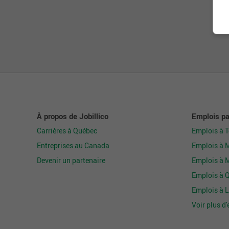
À propos de Jobillico
Emplois par
Carrières à Québec
Emplois à 
Entreprises au Canada
Emplois à 
Devenir un partenaire
Emplois à 
Emplois à 
Emplois à L
Voir plus d'