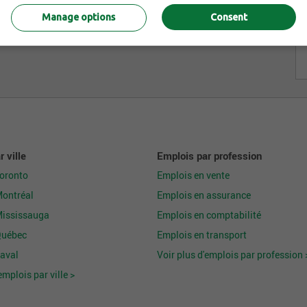
Manage options
Consent
 ville
Emplois par profession
Toronto
Emplois en vente
Montréal
Emplois en assurance
Mississauga
Emplois en comptabilité
Québec
Emplois en transport
aval
Voir plus d'emplois par profession 
emplois par ville >