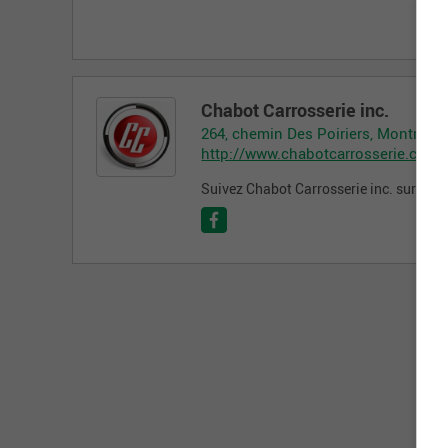
Chabot Carrosserie inc.
264, chemin Des Poiriers, Montmag
http://www.chabotcarrosserie.com
Suivez Chabot Carrosserie inc. sur les 