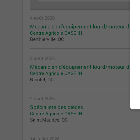
4 août 2026
Mécanicien d'équipement lourd/moteur diese
Centre Agricole CASE IH
Berthierville, QC
2 août 2026
Mécanicien d'équipement lourd/moteur diese
Centre Agricole CASE IH
Nicolet, QC
2 août 2026
Spécialiste des pièces
Centre Agricole CASE IH
Saint-Maurice, QC
14 juillet 2026