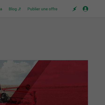
da
Blog J!
Publier une offre