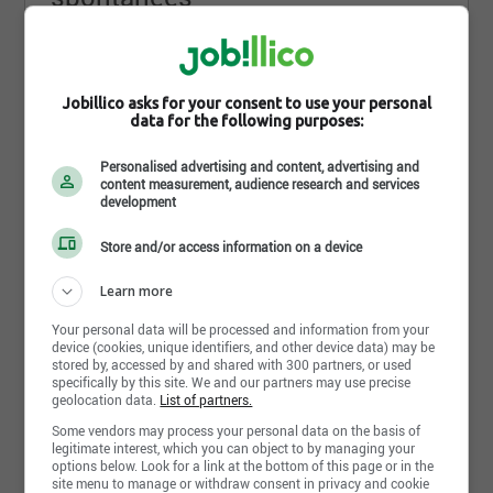
Jobillico asks for your consent to use your personal
data for the following purposes:
Personalised advertising and content, advertising and
content measurement, audience research and services
development
Paysagiste journalier avec expérience
Store and/or access information on a device
Beaux Parterres Laurentiens
Québec, QC
Learn more
Your personal data will be processed and information from your
device (cookies, unique identifiers, and other device data) may be
stored by, accessed by and shared with 300 partners, or used
specifically by this site. We and our partners may use precise
Partager cette page
geolocation data.
List of partners.
Some vendors may process your personal data on the basis of
legitimate interest, which you can object to by managing your
options below. Look for a link at the bottom of this page or in the
site menu to manage or withdraw consent in privacy and cookie