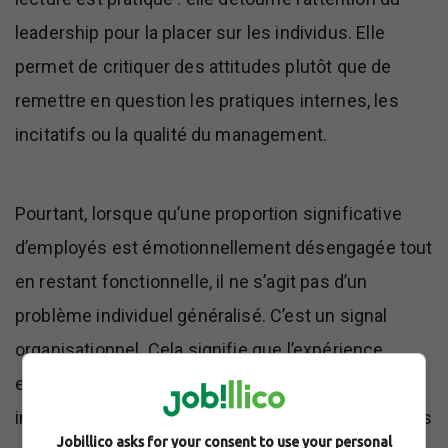
leadership pour la placer sur les individus. Elle
permet de critiquer des attitudes plutôt que de
remettre en question les pratiques internes, les
incitatifs ou la qualité du management.
Pourtant, lorsque qu’une proportion significative
d’employés est émotionnellement désengagée tout
en restant fonctionnelle, il ne s’agit pas d’un
problème individuel généralisé. C’est un signal
organisationnel. Cela signifie que l’expérience
employé est devenue plate, épuisante ou
inéquitable. Cela traduit une perte de confiance : les
Jobillico asks for your consent to use your personal