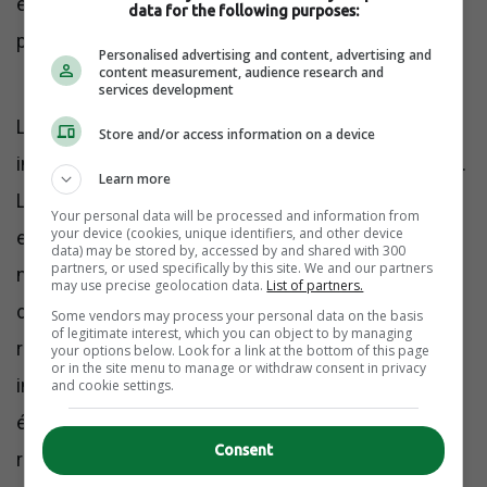
employés ne croient plus que donner davantage
data for the following purposes:
produira de meilleurs résultats.
Personalised advertising and content, advertising and
content measurement, audience research and
services development
Le terme lui-même en dit souvent plus long sur les
Store and/or access information on a device
inquiétudes du management que sur les employés.
Learn more
Les entreprises ne s’alarment pas lorsqu’un travail
Your personal data will be processed and information from
your device (cookies, unique identifiers, and other device
est accompli correctement dans des limites
data) may be stored by, accessed by and shared with 300
partners, or used specifically by this site. We and our partners
normales. Elles s’inquiètent lorsque les employés
may use precise geolocation data.
List of partners.
cessent de fournir un engagement émotionnel non
Some vendors may process your personal data on the basis
of legitimate interest, which you can object to by managing
rémunéré à des systèmes défaillants. Lorsque les
your options below. Look for a link at the bottom of this page
or in the site menu to manage or withdraw consent in privacy
individus commencent à protéger leur temps, leur
and cookie settings.
énergie et leur équilibre, les organisations qui
Consent
reposaient sur une surperformance implicite