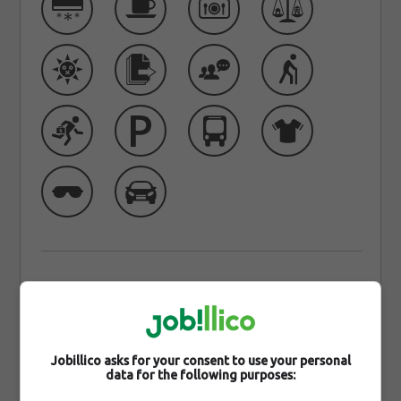
Qui sommes-nous
Urbex Construction est une entreprise spécialisée
dans l’aménagement extérieur de parc municipaux
Jobillico asks for your consent to use your personal
data for the following purposes:
et dans l'exécution de travaux en génie civil. Le