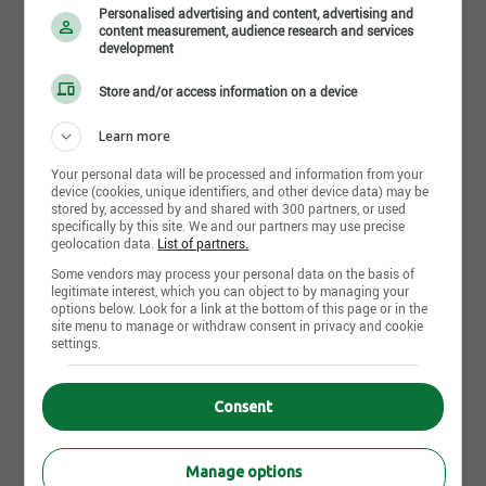
territoire desservi par l’entreprise et le grand
Personalised advertising and content, advertising and
Montréal Laval et nos clients ciblés sont dans les
content measurement, audience research and services
development
secteurs suivants: Municipal, Institutionnel,
Commercial, Commissions scolaires et MTQ.
Store and/or access information on a device
Learn more
Nos principales activités: Entrepreneur général
spécialisé œuvrant dans le secteur public et privé
Your personal data will be processed and information from your
Lire la suite
device (cookies, unique identifiers, and other device data) may be
dans le domaine de l'aménagement urbain,
stored by, accessed by and shared with 300 partners, or used
specifically by this site. We and our partners may use precise
l’aménagement extérieur de parcs municipaux et
geolocation data.
List of partners.
travaux en génie civil.
Photos et vidéos
Some vendors may process your personal data on the basis of
legitimate interest, which you can object to by managing your
options below. Look for a link at the bottom of this page or in the
site menu to manage or withdraw consent in privacy and cookie
settings.
Consent
Manage options