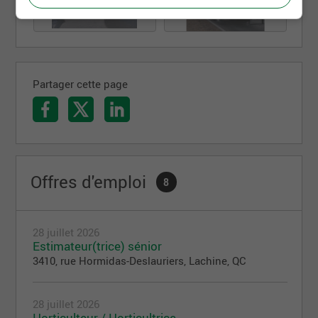
Partager cette page
Offres d'emploi
8
28 juillet 2026
Estimateur(trice) sénior
3410, rue Hormidas-Deslauriers, Lachine, QC
28 juillet 2026
Horticulteur / Horticultrice