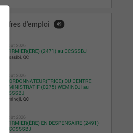
Offres d'emploi
49
5 août 2026
INFIRMIER(ÈRE) (2471) au CCSSSBJ
Chisasibi, QC
5 août 2026
COORDONNATEUR(TRICE) DU CENTRE
ADMINISTRATIF (0275) WEMINDJI au
CCSSSBJ
Wemindji, QC
5 août 2026
INFIRMIER(ÈRE) EN DESPENSAIRE (2491)
au CCSSSBJ