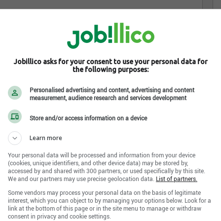
Jobillico asks for your consent to use your personal data for
the following purposes:
vices sociaux de la Baie James (C.C.S.S.S.B.J.)
est
Personalised advertising and content, advertising and content
measurement, audience research and services development
nté et des services sociaux pour toutes les personnes
s la Région 18, région administrative du ministère de la
Store and/or access information on a device
 au territoire cri de la Baie James. Le mandat du
Learn more
de la Loi sur les services de santé et les services sociaux
Your personal data will be processed and information from your device
(cookies, unique identifiers, and other device data) may be stored by,
accessed by and shared with 300 partners, or used specifically by this site.
We and our partners may use precise geolocation data.
List of partners.
Some vendors may process your personal data on the basis of legitimate
interest, which you can object to by managing your options below. Look for a
link at the bottom of this page or in the site menu to manage or withdraw
consent in privacy and cookie settings.