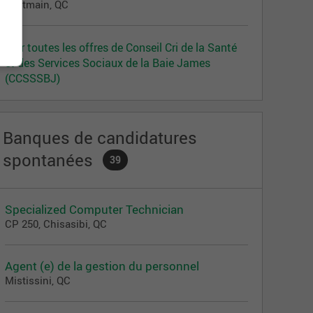
Eastmain, QC
Voir toutes les offres de Conseil Cri de la Santé
et des Services Sociaux de la Baie James
(CCSSSBJ)
Banques de candidatures
spontanées
39
Specialized Computer Technician
CP 250, Chisasibi, QC
Agent (e) de la gestion du personnel
Mistissini, QC