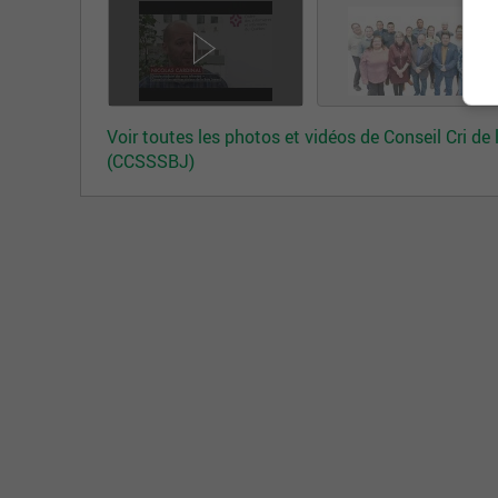
Voir toutes les photos et vidéos de Conseil Cri d
(CCSSSBJ)