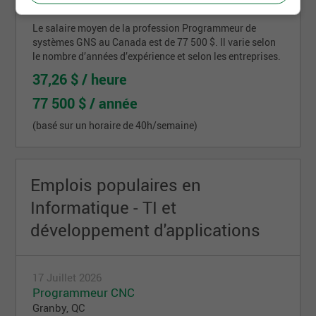
Le salaire moyen de la profession Programmeur de
systèmes GNS au Canada est de 77 500 $. Il varie selon
le nombre d’années d’expérience et selon les entreprises.
37,26 $ / heure
77 500 $ / année
(basé sur un horaire de 40h/semaine)
Emplois populaires en
Informatique - TI et
développement d'applications
17 Juillet 2026
Programmeur CNC
Granby, QC