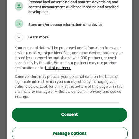
Personalised advertising and content, advertising and
Territoire du Yukon
79 855 $
content measurement, audience research and services
development
Store and/or access information on a device
Entreprises les plus recherchées
Learn more
Your personal data will be processed and information from your
device (cookies, unique identifiers, and other device data) may be
stored by, accessed by and shared with 300 partners, or used
specifically by this site. We and our partners may use precise
geolocation data.
List of partners.
Some vendors may process your personal data on the basis of
legitimate interest, which you can object to by managing your
Voir les emplois à Banque
Voir les emplois à The
options below. Look for a link at the bottom of this page or in the
Nationale
Home Depot Canada
site menu to manage or withdraw consent in privacy and cookie
settings.
Consent
Quel est le salaire moyen au
Canada?
Manage options