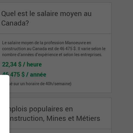
Quel est le salaire moyen au
Canada?
Le salaire moyen de la profession Manoeuvre en
construction au Canada est de 46 475 $. Il varie selon le
nombre d’années d’expérience et selon les entreprises.
22,34 $ / heure
46 475 $ / année
(basé sur un horaire de 40h/semaine)
Emplois populaires en
Construction, Mines et Métiers