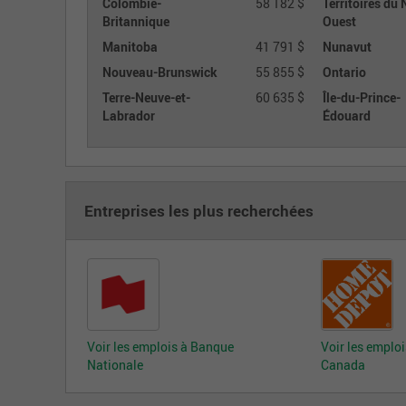
Colombie-
58 182 $
Territoires du 
Britannique
Ouest
Manitoba
41 791 $
Nunavut
Nouveau-Brunswick
55 855 $
Ontario
Terre-Neuve-et-
60 635 $
Île-du-Prince-
Labrador
Édouard
Entreprises les plus recherchées
Voir les emplois à Banque
Voir les emplo
Nationale
Canada