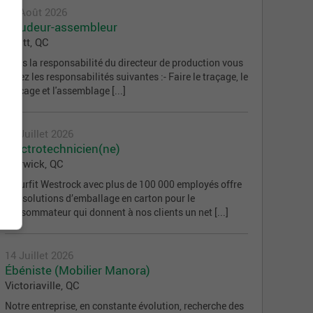
03 Août 2026
Soudeur-assembleur
Scott, QC
Sous la responsabilité du directeur de production vous
aurez les responsabilités suivantes :- Faire le traçage, le
perçage et l'assemblage [...]
23 Juillet 2026
Électrotechnicien(ne)
Warwick, QC
Smurfit Westrock avec plus de 100 000 employés offre
des solutions d’emballage en carton pour le
consommateur qui donnent à nos clients un net [...]
14 Juillet 2026
Ébéniste (Mobilier Manora)
Victoriaville, QC
Notre entreprise, en constante évolution, recherche des