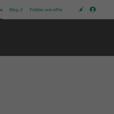
da
Blog J!
Publier une offre