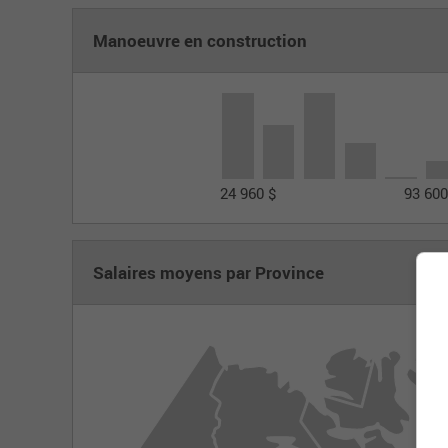
Manoeuvre en construction
24 960 $
93 600
Salaires moyens par Province