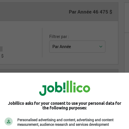
Par Année
46 475 $
Filtrer par :
 $
Intégrer sur votre site
Jobillico asks for your consent to use your personal data for
the following purposes:
Personalised advertising and content, advertising and content
measurement, audience research and services development