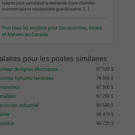
talents pour satisfaire la demande d'une clientèle
commerciale et résidentielle grandissante. [...]
Voir tous les emplois pour Construction, Mines
et Métiers au Canada
alaires pour les postes similaires
nteur de lignes électriques
87 620 $
uvreur toitures/terrasses
74 360 $
namiteur
67 500 $
rrailleur
67 253 $
ectricien industriel
64 680 $
utier
64 419 $
uvreur
63 720 $