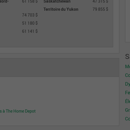
Nord-
61 158 $
Saskatchewan
47 315 $
Territoire du Yukon
79 855 $
74 703 $
51 180 $
61 141 $
S
Mo
Co
Dy
Fe
Él
Gr
is à The Home Depot
Co