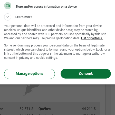
Store and/or access information on a device
Learn more
Your personal data will be processed and information from your device
(cookies, unique identifiers, and other device data) may be stored by,
accessed by and shared with 300 partners, or used specifically by this site.
We and our partners may use precise geolocation data.
List of partners.
Some vendors may process your personal data on the basis of legitimate
interest, which you can object to by managing your options below. Look for a
link at the bottom of this page or in the site menu to manage or withdraw
consent in privacy and cookie settings.
Manage options
Consent
se
52 571 $
Québec
44 211 $