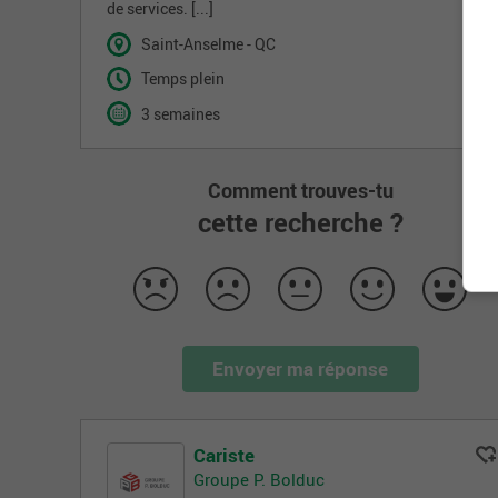
de services. [...]
Saint-Anselme - QC
Temps plein
3 semaines
Comment trouves-tu
cette recherche ?
Envoyer ma réponse
Cariste
Groupe P. Bolduc