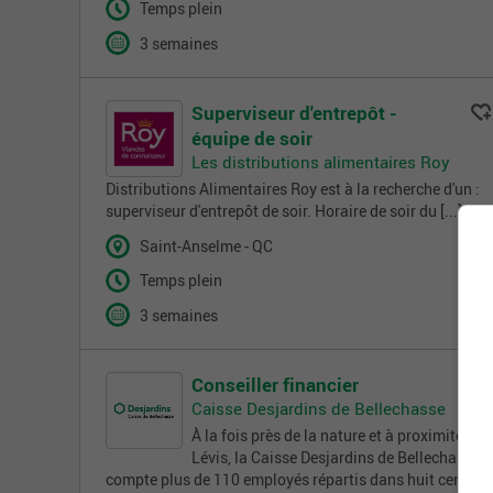
Temps plein
3 semaines
Superviseur d'entrepôt -
équipe de soir
Les distributions alimentaires Roy
Distributions Alimentaires Roy est à la recherche d'un :
superviseur d'entrepôt de soir. Horaire de soir du [...]
Saint-Anselme - QC
Temps plein
3 semaines
Conseiller financier
Caisse Desjardins de Bellechasse
À la fois près de la nature et à proximité de
Lévis, la Caisse Desjardins de Bellechasse
compte plus de 110 employés répartis dans huit centres