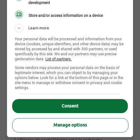
development
Store and/or access information on a device
Envoyer ma réponse
Learn more
Your personal data will be processed and information from your
device (cookies, unique identifiers, and other device data) may be
stored by, accessed by and shared with 300 partners, or used
Infirmier praticien ou
specifically by this site. We and our partners may use precise
infirmière praticienne
geolocation data.
List of partners.
Réseau de santé Vitalité
Some vendors may process your personal data on the basis of
legitimate interest, which you can object to by managing your
Le Réseau de santé Vitalité est à la recherche d’infirmiè
options below. Look for a link at the bottom of this page or in the
[...]
site menu to manage or withdraw consent in privacy and cookie
settings.
Bathurst - NB
2 semaines
Consent
Infirmier auxiliaire autorisé /
infirmière auxiliaire autorisée
Manage options
Réseau de santé Vitalité