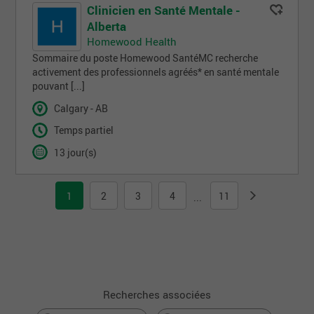
Clinicien en Santé Mentale -
Alberta
Homewood Health
Sommaire du poste Homewood SantéMC recherche
activement des professionnels agréés* en santé mentale
pouvant [...]
Calgary - AB
Temps partiel
13 jour(s)
1
2
3
4
11
...
Recherches associées