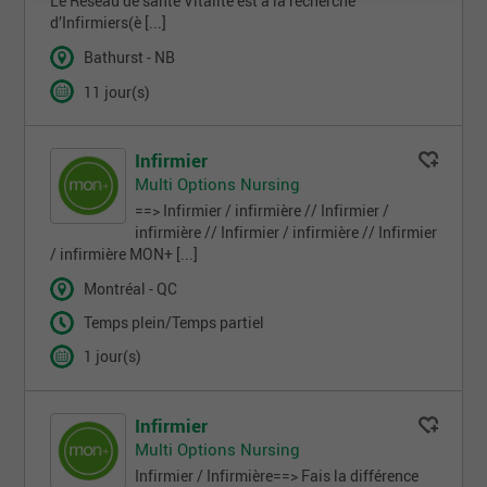
Le Réseau de santé Vitalité est à la recherche
d’Infirmiers(è [...]
Bathurst - NB
11 jour(s)
Infirmier
Multi Options Nursing
==> Infirmier / infirmière // Infirmier /
infirmière // Infirmier / infirmière // Infirmier
/ infirmière MON+ [...]
Montréal - QC
Temps plein/Temps partiel
1 jour(s)
Infirmier
Multi Options Nursing
Infirmier / Infirmière==> Fais la différence