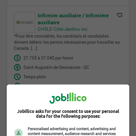
Infirmier auxiliaire / Infirmière
auxiliaire
CHSLD Côté-Jardins inc.
*Pour être considérés, les candidats et candidates
doivent détenir les permis nécessaires pour travailler au
Canada. [...]
27.75$ à 37.04$ par heure
Saint-Augustin-de-Desmaures - QC
Temps plein
4 jour(s)
Comment trouves-tu
Jobillico asks for your consent to use your personal
cette recherche ?
data for the following purposes:
Personalised advertising and content, advertising and
content measurement, audience research and services