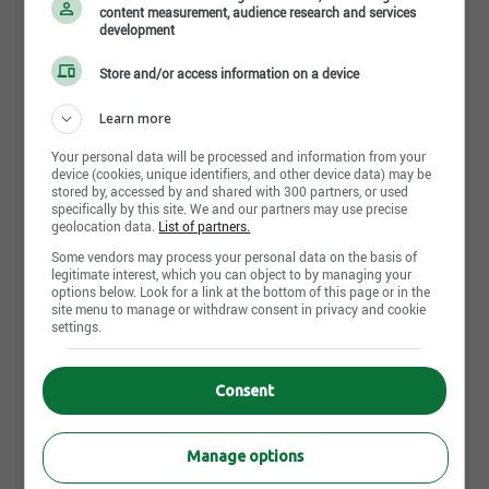
content measurement, audience research and services
11 jour(s)
development
Store and/or access information on a device
OFFICIER·ÈRE DE CONTRÔLE
AÉROSPATIAL
Learn more
Forces armées canadiennes
Your personal data will be processed and information from your
Avez-vous l’assurance nécessaire pour prendre des
device (cookies, unique identifiers, and other device data) may be
décisions critiques en temps réel? À titre d’officier·ère [...]
stored by, accessed by and shared with 300 partners, or used
specifically by this site. We and our partners may use precise
Temps plein/Temps partiel
geolocation data.
List of partners.
11 jour(s)
Some vendors may process your personal data on the basis of
legitimate interest, which you can object to by managing your
options below. Look for a link at the bottom of this page or in the
site menu to manage or withdraw consent in privacy and cookie
OFFICIER·ÈRE DE CONTRÔLE
settings.
AÉROSPATIAL
Forces armées canadiennes
Consent
Avez-vous l’assurance nécessaire pour prendre des
décisions critiques en temps réel? À titre d’officier·ère [...]
Manage options
Temps plein/Temps partiel