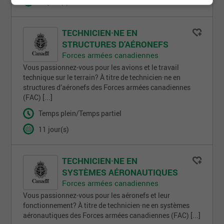
11 jour(s)
TECHNICIEN·NE EN
STRUCTURES D’AÉRONEFS
Forces armées canadiennes
Vous passionnez-vous pour les avions et le travail
technique sur le terrain? À titre de technicien·ne en
structures d’aéronefs des Forces armées canadiennes
(FAC) [...]
Temps plein/Temps partiel
11 jour(s)
TECHNICIEN·NE EN
SYSTÈMES AÉRONAUTIQUES
Forces armées canadiennes
Vous passionnez-vous pour les aéronefs et leur
fonctionnement? À titre de technicien·ne en systèmes
aéronautiques des Forces armées canadiennes (FAC) [...]