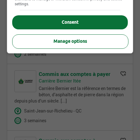
settings.
Elevra, Mine Lithium Amérique du Nord
Horaire: Lundi au vendredi, horaire de jour (40
h/semaine) Temporaire 2 ansRésuméSous la
Consent
responsabilité du Contrôleur financier [...]
La Corne - QC
Manage options
Temps plein
2 semaines
Commis aux comptes à payer
Carrière Bernier ltée
Carrière Bernier est la référence en termes de
béton, d’asphalte et de pierre dans la région
depuis plus d’un siècle. [...]
Saint-Jean-sur-Richelieu - QC
3 semaines