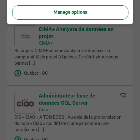
3 semaines
Manage options
CIMA+ Analyste de données en
projet
CIMA+
Rejoignez CIMA+ comme Analyste de données en
comptabilité de projet à Québec. Ce rôle hybride vous
permet [...]
Québec - QC
Administrateur base de
données SQL Server
Ciao
DIS « CIAO » À TON BOSS ! Au-delà de la prononciation
du nom « Ciao » qui diffère d’une personne à une
autre[ci‑aio [...]
Québec - QC