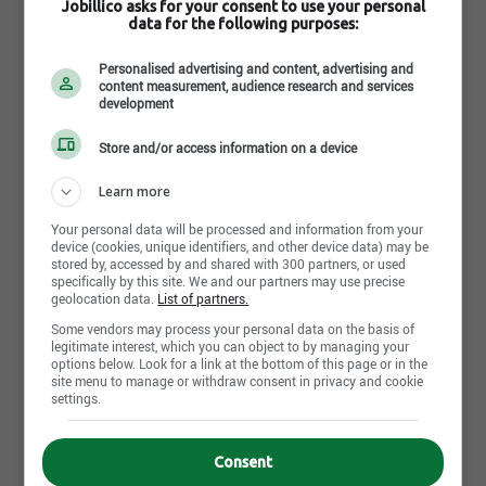
Jobillico asks for your consent to use your personal
Comment trouves-tu
data for the following purposes:
cette recherche ?
Personalised advertising and content, advertising and
content measurement, audience research and services
development
Store and/or access information on a device
Learn more
Envoyer ma réponse
Your personal data will be processed and information from your
device (cookies, unique identifiers, and other device data) may be
stored by, accessed by and shared with 300 partners, or used
specifically by this site. We and our partners may use precise
Conseiller en ingénierie de
geolocation data.
List of partners.
données
Some vendors may process your personal data on the basis of
Ciao
legitimate interest, which you can object to by managing your
options below. Look for a link at the bottom of this page or in the
DIS « CIAO » À TON BOSS! Au-delà de la prononciation
site menu to manage or withdraw consent in privacy and cookie
du nom « Ciao » qui diffère d’une personne à une
settings.
autre[ci‑aio, c‑iao, ch-iao], qui sommes-nous? [...]
Québec - QC
Consent
Temps plein