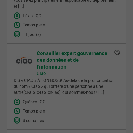
vous serez principalement responsable du déploiement
et [...]
Lévis - QC
Temps plein
11 jour(s)
Conseiller expert gouvernance
des données et de
l'information
Ciao
DIS « CIAO » À TON BOSS! Au-delà de la prononciation
du nom « Ciao » qui diffère d’une personne à une
autre[ci‑aio, c‑iao, ch-iao], qui sommes-nous? [...]
Québec - QC
Temps plein
3 semaines