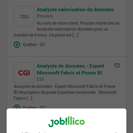
Analyste valorisation de données
Procom
Au nom de notre client, Procom recherche un
Analyste valorisation données pour un
mandat de 6 mois. Ce poste est [...]
Québec - QC
Analyste de données - Expert
Microsoft Fabric et Power BI
CGI
Analyste de données - Expert Microsoft Fabric et Power
BI Description de poste Expertise recherchée : Microsoft
Fabric [...]
Québec - QC
7 jour(s)