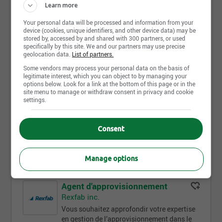
Envoyer ma réponse
Learn more
Your personal data will be processed and information from your
device (cookies, unique identifiers, and other device data) may be
stored by, accessed by and shared with 300 partners, or used
specifically by this site. We and our partners may use precise
Agent d'intervention
geolocation data.
List of partners.
Réseau des CAVAC
Some vendors may process your personal data on the basis of
AGENT.E D’INTERVENTION (contrat 1 an
legitimate interest, which you can object to by managing your
avec possibilité de prolongation) CAVAC de
options below. Look for a link at the bottom of this page or in the
site menu to manage or withdraw consent in privacy and cookie
l'Abitibi-Témiscamingue (Val-d'Or) Sous [...]
settings.
31.74$ à 45.93$ par heure
Val-d'Or - QC
Consent
Temps plein
4 jour(s)
Manage options
Agent d'approvisionnement
Rexfab inc.
Vous souhaitez approfondir votre expertise
en gestion de l’approvisionnement dans le