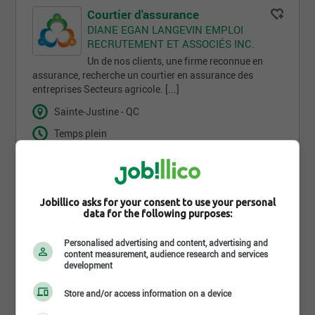
Courtier d'assurance
DIANE EGAN LANGEVIN EMPLOI
RECRUTEMENT ET ASSOCIÉS INC.
Un de nos clients, une firme reconnue en
assurance, recherche un courtier en assurance des
entreprises Secteurs agricole. [...]
Sainte-Justine - QC
Temps plein
3 jour(s)
Comment trouves-tu
Jobillico asks for your consent to use your personal
data for the following purposes:
cette recherche ?
Personalised advertising and content, advertising and
content measurement, audience research and services
development
Store and/or access information on a device