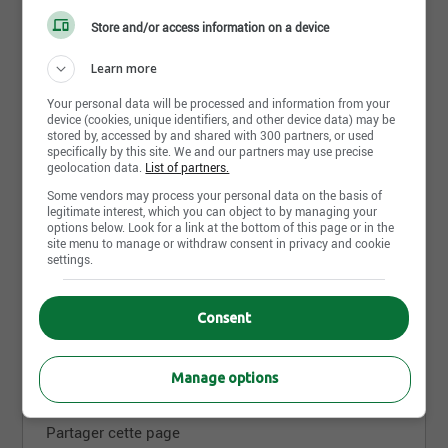
qualité, nous offrons à tous nos clients, des grands
Store and/or access information on a device
opérateurs de réseaux aux petites entreprises
d’installation, une plus grande tranquillité d’esprit et
Learn more
une expérience utilisateur supérieure quant à nos
produits.
Your personal data will be processed and information from your
Créé en 1998 par le QuEST Forum, la norme TL 9000
device (cookies, unique identifiers, and other device data) may be
stored by, accessed by and shared with 300 partners, or used
est un système de gestion de la qualité axé sur les
specifically by this site. We and our partners may use precise
exigences de la chaîne d’approvisionnement de
geolocation data.
List of partners.
l’industrie mondiale des télécoms en matière de
Some vendors may process your personal data on the basis of
conception, de développement, de production, de
legitimate interest, which you can object to by managing your
livraison et de service. La norme TL 9000 apporte
options below. Look for a link at the bottom of this page or in the
une valeur et des bénéfices concrets à tous les
site menu to manage or withdraw consent in privacy and cookie
intervenants (acheteurs, fournisseurs d’équipement,
settings.
fournisseurs de services) en définissant un
ensemble constant de paramètres de qualité en
Consent
fonction de l’évolution rapide de la technologie et
des besoins des clients.
Manage options
Partager cette page