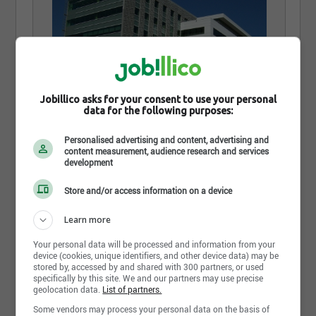
Jobillico asks for your consent to use your personal
data for the following purposes:
Personalised advertising and content, advertising and
1 novembre 2012
content measurement, audience research and services
development
Prix de design PCI 2012
Store and/or access information on a device
Le projet PLACE DE L'ESCARPEMENT à Québec
vient de se voir décerné le prix de design du PCI
Learn more
pour l'année 2012 (bâtiment commercial 4 étages et
+). Encore une fois, un projet de qualité signé
Your personal data will be processed and information from your
BPDL
device (cookies, unique identifiers, and other device data) may be
stored by, accessed by and shared with 300 partners, or used
specifically by this site. We and our partners may use precise
geolocation data.
List of partners.
Some vendors may process your personal data on the basis of
Partager cette page