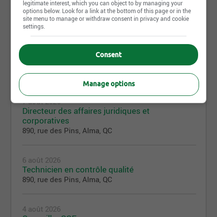
legitimate interest, which you can object to by managing your
options below. Look for a link at the bottom of this page or in the
site menu to manage or withdraw consent in privacy and cookie
settings.
Consent
Offres d'emploi
10
Manage options
7 août 2026
Directeur des affaires juridiques et
corporatives
890, rue des Pins, Alma, QC
6 août 2026
Technicien en contrôle qualité
890, rue des Pins, Alma, QC
4 août 2026