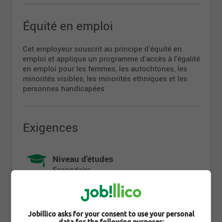
Jean-Guy au 613-678-0606
Équité en emploi
Cet employeur souscrit au principe d'équité en
emploi et applique un programme d'accès à l'égalité
en emploi pour les femmes, les autochtones, les
minorités visibles, les minorités ethniques et les
personnes handicapées
Exigences
Niveau d'études
Secondaire
Diplôme
non déterminé
Jobillico asks for your consent to use your personal
data for the following purposes: