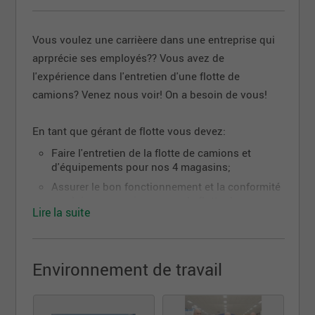
Vous voulez une carrièere dans une entreprise qui
aprprécie ses employés?? Vous avez de
l'expérience dans l'entretien d'une flotte de
camions? Venez nous voir! On a besoin de vous!
En tant que gérant de flotte vous devez:
Faire l'entretien de la flotte de camions et
d'équipements pour nos 4 magasins;
Assurer le bon fonctionnement et la conformité
aux lois en ce qui concerne la flotte de
Lire la suite
camions;
Entraîner les livreurs au besoin;
Apporter un aide important dans la
Environnement de travail
maintenance des bâtiments et des
équipements;
Démontrer un sens d’autonomie et de