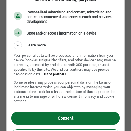
Années d'expérience
3-5 années
Personalised advertising and content, advertising and
content measurement, audience research and services
development
Langues écrites
Fr : Intermédiaire
Store and/or access information on a device
En : Intermédiaire
Learn more
Langues parlées
Your personal data will be processed and information from your
Fr : Intermédiaire
device (cookies, unique identifiers, and other device data) may be
En : Intermédiaire
stored by, accessed by and shared with 300 partners, or used
specifically by this site. We and our partners may use precise
geolocation data.
List of partners.
Some vendors may process your personal data on the basis of
legitimate interest, which you can object to by managing your
options below. Look for a link at the bottom of this page or in the
site menu to manage or withdraw consent in privacy and cookie
Postuler maintenant
settings.
Consent
D'autres offres de Matériaux Godin et fils qui pourraient
t'intéresser