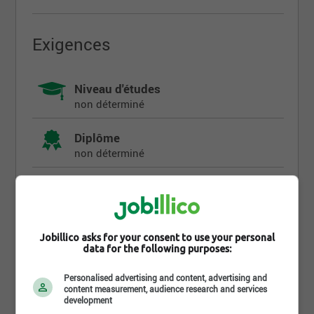
Exigences
Niveau d'études
non déterminé
Diplôme
non déterminé
Années d'expérience
non déterminé
Langues écrites
Jobillico asks for your consent to use your personal
data for the following purposes:
Fr : Intermédiaire
Langues parlées
Personalised advertising and content, advertising and
content measurement, audience research and services
Fr : Avancé
development