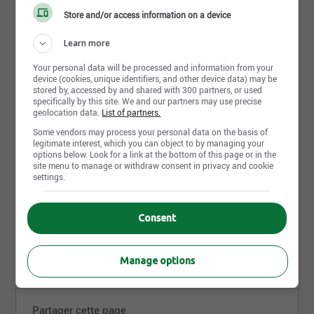
Store and/or access information on a device
Learn more
Postuler maintenant
Your personal data will be processed and information from your
device (cookies, unique identifiers, and other device data) may be
stored by, accessed by and shared with 300 partners, or used
specifically by this site. We and our partners may use precise
geolocation data.
List of partners.
D'autres offres de IGA Complexe Desjardins qui pourraient
Some vendors may process your personal data on the basis of
t'intéresser
legitimate interest, which you can object to by managing your
options below. Look for a link at the bottom of this page or in the
Offre d'emploi | Boucher | Montréal,QC
site menu to manage or withdraw consent in privacy and cookie
Offre d'emploi | Assistant-gérant de rayon | Montréal,QC
settings.
Offre d'emploi | Apprenti boucher | Montréal,QC
Consent
Manage options
Partager cette page