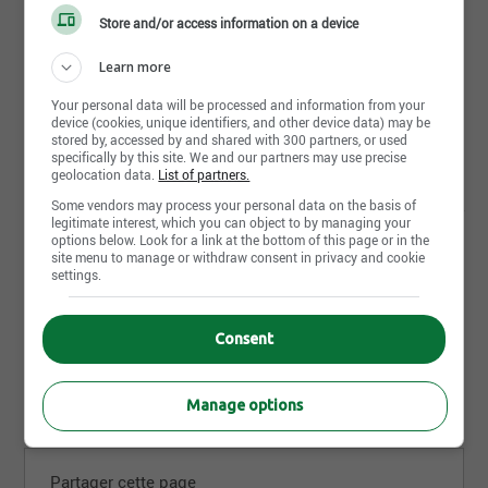
Store and/or access information on a device
Learn more
Postuler maintenant
Your personal data will be processed and information from your
device (cookies, unique identifiers, and other device data) may be
stored by, accessed by and shared with 300 partners, or used
specifically by this site. We and our partners may use precise
geolocation data.
List of partners.
D'autres offres de IGA Alimentation Raymond Rousseau inc.
Some vendors may process your personal data on the basis of
qui pourraient t'intéresser
legitimate interest, which you can object to by managing your
options below. Look for a link at the bottom of this page or in the
Offre d'emploi | Commis | Québec,QC
site menu to manage or withdraw consent in privacy and cookie
Offre d'emploi | Commis | Québec,QC
settings.
Offre d'emploi | Caissier/Caissière | Québec,QC
Consent
Manage options
Partager cette page