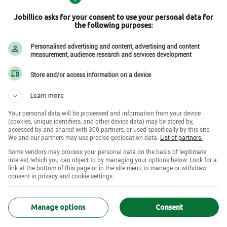
Jobillico asks for your consent to use your personal data for
the following purposes:
ous apprendre bien des choses, mais pas à conduire
Personalised advertising and content, advertising and content
measurement, audience research and services development
ue. En côtoyant notre équipe, vous ferez vite le pont
P
ique auto
Store and/or access information on a device
T
neus sont devant vous, pas sur votre taille
J
Learn more
 sous pression … presque comme un pneu
L
très attentif aux petits détails
Your personal data will be processed and information from your device
(cookies, unique identifiers, and other device data) may be stored by,
accessed by and shared with 300 partners, or used specifically by this site.
M
We and our partners may use precise geolocation data.
List of partners.
ique
Q
Some vendors may process your personal data on the basis of legitimate
interest, which you can object to by managing your options below. Look for a
link at the bottom of this page or in the site menu to manage or withdraw
e jour
M
consent in privacy and cookie settings.
Q
Manage options
Consent
V