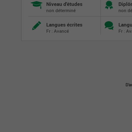
Niveau d'études
Dipl
non déterminé
non d
Langues écrites
Langu
Fr : Avancé
Fr : A
D'a