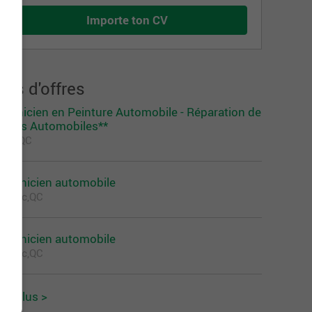
Importe ton CV
lus d'offres
echnicien en Peinture Automobile - Réparation de
antes Automobiles**
évis,QC
écanicien automobile
uébec,QC
écanicien automobile
uébec,QC
oir plus >