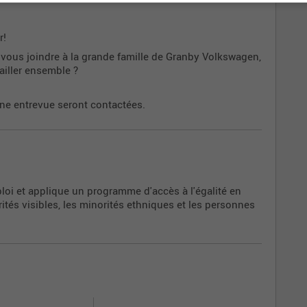
r!
z vous joindre à la grande famille de Granby Volkswagen,
vailler ensemble ?
ne entrevue seront contactées.
loi et applique un programme d'accès à l'égalité en
tés visibles, les minorités ethniques et les personnes