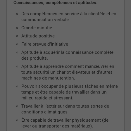
D’excellents mentors et une formation pratique
Connaissances, compétences et aptitudes:
Possibilité de croissance avec une
Des compétences en service à la clientèle et en
rémunération concurrentielle
communication verbale
Assurances, avantages sociaux et participation
Grande minutie
au bénéfice
Attitude positive
Une carrière dans une société forte et stable.
Faire prevue d’initiative
La participation à notre régime de retraite avec
des cotisations de la compagnie.
Aptitude à acquérir la connaissance complète
des produits.
Une conciliation travail-vie personnelle et un
horaire flexible
Aptitude à apprendre comment manœuvrer en
toute sécurité un chariot élévateur et d’autres
machines de manutention.
Pouvoir s’occuper de plusieurs tâches en même
temps et être capable de travailler dans un
milieu rapide et stressant.
Travailler à l’extérieur dans toutes sortes de
conditions climatiques
Être capable de travailler physiquement (de
lever ou transporter des matériaux).