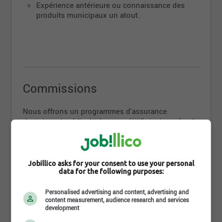
Expérience antérieure ou connaissance des
produits municipaux un atout.
Commissions
Nous offrons un programmes d'assurance
dentaires et médical très compétitif ainsi que fond
de retraite (REER) auquel l'employeur peut
participer.
De plus , nous avons un système de partage des
Jobillico asks for your consent to use your personal
bénéfices en places (bonus annuelle) (à discuter)
data for the following purposes:
Personalised advertising and content, advertising and
content measurement, audience research and services
Équité en emploi
development