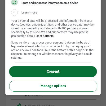
Store and/or access information on a device
Cet employeur souscrit au principe d'équité en
emploi et applique un programme d'accès à l'égalité
Learn more
en emploi pour les femmes, les autochtones, les
minorités visibles, les minorités ethniques et les
Your personal data will be processed and information from your
personnes handicapées
device (cookies, unique identifiers, and other device data) may be
stored by, accessed by and shared with 300 partners, or used
specifically by this site. We and our partners may use precise
geolocation data.
List of partners.
Exigences
Some vendors may process your personal data on the basis of
legitimate interest, which you can object to by managing your
options below. Look for a link at the bottom of this page or in the
site menu to manage or withdraw consent in privacy and cookie
Niveau d'études
settings.
Secondaire
Consent
Diplôme
Aucun
Manage options
Années d'expérience
0-2 années