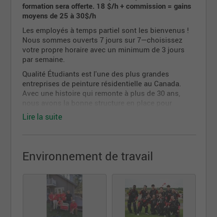
formation sera offerte. 18 $/h + commission = gains
moyens de 25 à 30$/h
Les employés à temps partiel sont les bienvenus !
Nous sommes ouverts 7 jours sur 7—choisissez
votre propre horaire avec un minimum de 3 jours
par semaine.
Qualité Étudiants est l'une des plus grandes
entreprises de peinture résidentielle au Canada.
Avec une histoire qui remonte à plus de 30 ans,
nous avons la bonne structure en place pour
soutenir notre main-d'œuvre.
Pour nous, ce n'est pas
Lire la suite
« juste un emploi » que nous proposons mais aussi
un « cheminement de carrière » pour les membres de
notre équipe.
Environnement de travail
Nous recherchons actuellement
des représentants
marketing/générateurs de leads externes débutants
.
Une formation sera dispensée, aucune expérience
préalable n'est donc requise. Si vous travaillez dur
et que vous êtes capable d'assumer plus de
responsabilités de leadership, nous aurons d'autres
plans pour vous -
la croissance de carrière !