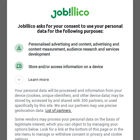
Expérience de conduite professionnelle
Ventes
Exigences
Travail saisonnier
Jobillico asks for your consent to use your personal
Nous remercions tous les candidats d’avoir soumis
data for the following purposes:
leur CV. Cependant, seuls les candidats qualifiés
Niveau d'études
seront contactés pour les prochaines étapes.
Personalised advertising and content, advertising and
Aucun
content measurement, audience research and services
Pour plus d’informations sur l’entreprise, veuillez
development
visiter notre site web : www.qualitéétudiants.com
Diplôme
Store and/or access information on a device
non déterminé
Qualité Étudiants est un incubateur entrepreneurial
partout au Québec depuis plus de 30 ans. Nous
Learn more
offrons une formation complète pour les jeunes
Années d'expérience
déterminés à se lancer en afaires pour la première
0-2 années
Your personal data will be processed and information from your
fois. Le poste de représentant marketing est le point
device (cookies, unique identifiers, and other device data) may be
d'entrée d'une aventure incroyable menant à plusieurs
stored by, accessed by and shared with 300 partners, or used
Langues écrites
specifically by this site. We and our partners may use precise
possibilités d'avancement.
geolocation data.
List of partners.
non déterminé
Some vendors may process your personal data on the basis of
legitimate interest, which you can object to by managing your
Langues parlées
options below. Look for a link at the bottom of this page or in the
Fr : Avancé
site menu to manage or withdraw consent in privacy and cookie
settings.