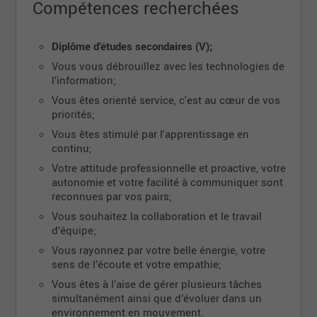
Compétences recherchées
organisme culturel à but non lucratif fondé en 1848.
En collaboration avec la Ville de Québec, il
administre
et
anime
le réseau de la Bibliothèque de
Diplôme d’études secondaires (V);
Québec, incluant la Maison de la littérature,
Vous vous débrouillez avec les technologies de
véritable carrefour de création et de diffusion.
Par
l’information;
ses initiatives culturelles, sociales et éducatives,
l’ICQ accompagne les citoyennes et citoyens de
Vous êtes orienté service, c'est au cœur de vos
Québec en tissant des liens durables entre la
priorités;
culture et la communauté.
Vous êtes stimulé par l'apprentissage en
continu;
L’ICQ valorise chaque contribution et fait éclore les
initiatives porteuses de sens. Inspirer, innover
et
Votre attitude professionnelle et proactive, votre
accompagner pour bâtir un avenir où le
autonomie et votre facilité à communiquer sont
développement social, culturel et intellectuel de la
reconnues par vos pairs;
communauté est au cœur de tout ce que nous
Vous souhaitez la collaboration et le travail
entreprenons. Si vous aspirez à plus qu’un simple
d’équipe;
poste, à évoluer dans un environnement stimulant
Vous rayonnez par votre belle énergie, votre
et collaboratif et faire partie d’une équipe qui croit
sens de l’écoute et votre
empathie;
en la puissance de l’humain, alors vous êtes au bon
endroit !
Vous êtes à l’aise de gérer plusieurs tâches
simultanément ainsi que d’évoluer dans un
Rejoignez-nous pour ouvrir les portes du savoir et
environnement en mouvement.
faire rayonner la richesse des cultures.
Ensemble,