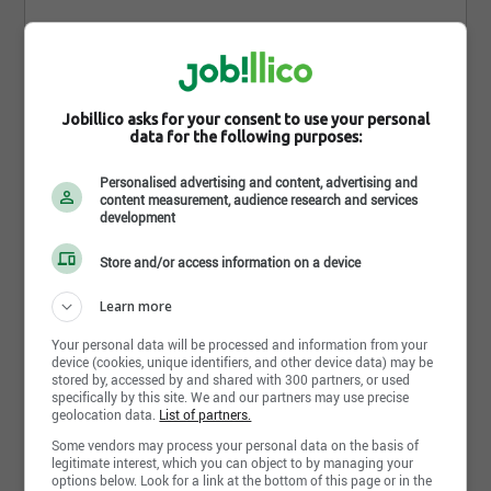
bâtissons un monde plus éclairé, où
l’apprentissage et la diversité sont au cœur de
chaque action.
Équité en emploi
VOTRE RÔLE
Jobillico asks for your consent to use your personal
Votre mission principale sera d’assurer une
Cet employeur souscrit au principe d'équité en
data for the following purposes:
expérience de qualité pour nos usagers. Cela inclut
emploi et applique un programme d'accès à l'égalité
l’accueil, le conseil, la gestion des services
en emploi pour les femmes, les autochtones, les
Personalised advertising and content, advertising and
téléphoniques et courriels, le prêt automatisé, les
minorités visibles, les minorités ethniques et les
content measurement, audience research and services
abonnements, la circulation et le classement des
personnes handicapées
development
documents. Vous contribuerez également à la
valorisation des collections, à l’animation et à la
Store and/or access information on a device
promotion des programmes et services de la
Exigences
bibliothèque.
Learn more
VOS RESPONSABILITÉS
Your personal data will be processed and information from your
device (cookies, unique identifiers, and other device data) may be
Niveau d'études
Accueillir, renseigner et orienter les usagers sur
stored by, accessed by and shared with 300 partners, or used
Secondaire
specifically by this site. We and our partners may use precise
les services de la bibliothèque, les collections
geolocation data.
List of partners.
et le prêt automatisé.
Some vendors may process your personal data on the basis of
Diplôme
Former les usagers à l'utilisation du catalogue
legitimate interest, which you can object to by managing your
DES
et des outils de recherche.
options below. Look for a link at the bottom of this page or in the