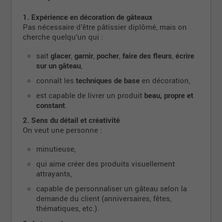
temps.
1. Expérience en décoration de gâteaux
Esprit d’équipe et autonomie.
Pas nécessaire d’être pâtissier diplômé, mais on
Fiabilité et attitude positive.
cherche quelqu’un qui :
Conditions
sait
glacer
,
garnir
,
pocher
,
faire des fleurs
,
écrire
sur un gâteau
,
Poste
35 h / semaine
.
connaît les
techniques de base
en décoration,
Horaire variable selon les besoins du
département.
est capable de livrer un produit
beau, propre et
constant
.
Entrée en poste dès que possible.
2. Sens du détail et créativité
Salaire à discuter selon expérience.
On veut une personne :
Pourquoi joindre l'équipe IGA Mellon Arvida ?
minutieuse,
Environnement stable, humain et accueillant.
qui aime créer des produits visuellement
Équipe dynamique et impliquée.
attrayants,
Travail créatif, valorisant et varié.
capable de personnaliser un gâteau selon la
demande du client (anniversaires, fêtes,
Belle ambiance au département pâtisserie.
thématiques, etc.).