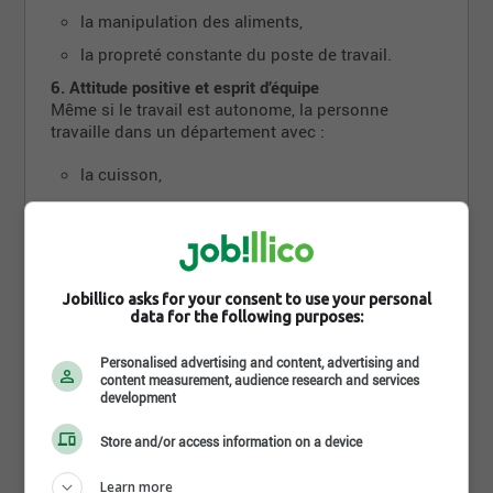
la manipulation des aliments,
la propreté constante du poste de travail.
6. Attitude positive et esprit d’équipe
Même si le travail est autonome, la personne
travaille dans un département avec :
la cuisson,
la production,
le service clientèle,
les autres départements.
Jobillico asks for your consent to use your personal
Donc une attitude
respectueuse, polie et
data for the following purposes:
professionnelle
est essentielle.
7. Fiabilité
Personalised advertising and content, advertising and
content measurement, audience research and services
Comme dans tous les départements alimentaires :
development
quelqu’un qui se présente à l’heure,
Store and/or access information on a device
qui respecte son horaire,
Learn more
et qui peut être là en période plus demandante.