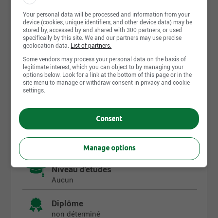
Your personal data will be processed and information from your
device (cookies, unique identifiers, and other device data) may be
stored by, accessed by and shared with 300 partners, or used
Équité en emploi
specifically by this site. We and our partners may use precise
geolocation data.
List of partners.
Some vendors may process your personal data on the basis of
Cet employeur souscrit au principe d'équité en
legitimate interest, which you can object to by managing your
emploi et applique un programme d'accès à l'égalité
options below. Look for a link at the bottom of this page or in the
en emploi pour les femmes, les autochtones, les
site menu to manage or withdraw consent in privacy and cookie
minorités visibles, les minorités ethniques et les
settings.
personnes handicapées
Consent
Exigences
Manage options
Niveau d'études
Aucun
Diplôme
non déterminé