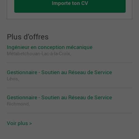
structural modifications.
Importe ton CV
Long Description
Required Skills
You hold a bachelor’s degree in mechanical or
Plus d'offres
aerospace engineering
You have a minimum of five (5) years of proven
Ingénieur en conception mécanique
experience in Repairs for the aerospace
Métabetchouan-Lac-à-la-Croix,
industry (In-service, MAP/MRB).
You have a good knowledge of CATIA V5,
Enovia and PLM configuration.
Gestionnaire - Soutien au Réseau de Service
Lévis,
You have excellent knowledge of aircraft
structure.
You are comfortable in questioning aircraft
Gestionnaire - Soutien au Réseau de Service
structure repairs.
Richmond,
You have strong analytical and problem-solving
skills.
Voir plus >
You are an upbeat person with excellent
communication and interpersonal skills, a high
sense of dedication, and a willingness to accept