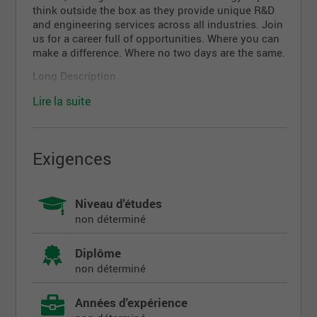
think outside the box as they provide unique R&D
and engineering services across all industries. Join
us for a career full of opportunities. Where you can
make a difference. Where no two days are the same.
Long Description
Titre du poste
- Soutien en service - Ingénieur de
Lire la suite
conception
Lieu
- Mirabel (hybride 3 - jours par semaine)
Description du poste :
Exigences
En tant que membre d'un groupe spécialisé au sein
de l'équipe d'ingénierie, vous soutiendrez un
programme d'avions commerciaux en tant
Niveau d'études
qu'ingénieur de conception spécialisé dans le
non déterminé
soutien en service.
Principales responsabilités :
Diplôme
non déterminé
Évaluer les dommages structurels de l'avion.
Répondre aux situations d'immobilisation
Années d'expérience
d'aéronefs (AOG) et aux demandes d'ingénierie