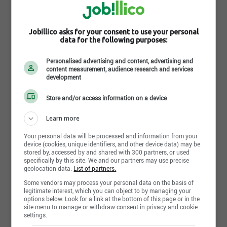
conception / In-Service Support - Design Engineer |
Vous êtes titulaire d'un baccalauréat en génie
Montréal,QC
mécanique ou aérospatial.
Offre d'emploi | Sterling File Gateway Sr Engineer |
Jobillico asks for your consent to use your personal
Vous avez un minimum de cinq (5) ans
Toronto,ON
data for the following purposes:
d'expérience pertinente dans les réparations
Offre d'emploi | Principal Strategic Deal Maker |
pour l'industrie aérospatiale (en service,
Personalised advertising and content, advertising and
Mississauga,ON
MAP/MRB).
content measurement, audience research and services
development
Vous avez une bonne connaissance de CATIA
V5, d'Enovia et « PLM Configuration »
Store and/or access information on a device
Partager cette page
Vous avez une excellente connaissance de la
structure des aéronefs.
Learn more
Vous êtes à l'aise dans la remise en question
Your personal data will be processed and information from your
des réparations de structures d'aéronefs.
device (cookies, unique identifiers, and other device data) may be
Vous avez de bonnes capacités d'analyse et de
stored by, accessed by and shared with 300 partners, or used
specifically by this site. We and our partners may use precise
résolution de problèmes.
geolocation data.
List of partners.
Plus d'offres similaires à
Vous êtes une personne énergique, dotée
Some vendors may process your personal data on the basis of
"Soutien en service - Ingénieur
d'excellentes compétences en matière de
legitimate interest, which you can object to by managing your
communication et de relations
options below. Look for a link at the bottom of this page or in the
de conception / In-Service
interpersonnelles, d'un sens élevé de
site menu to manage or withdraw consent in privacy and cookie
settings.
l'engagement et d'une volonté d'accepter des
Support - Design Engineer"