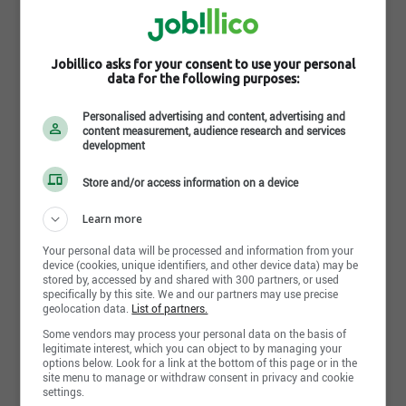
Diplôme
DES
Terminé
Jobillico asks for your consent to use your personal
data for the following purposes:
Années d'expérience
Personalised advertising and content, advertising and
non déterminé
content measurement, audience research and services
development
Langues écrites
Store and/or access information on a device
Fr : Avancé
Learn more
Langues parlées
Fr : Avancé
Your personal data will be processed and information from your
device (cookies, unique identifiers, and other device data) may be
stored by, accessed by and shared with 300 partners, or used
specifically by this site. We and our partners may use precise
geolocation data.
List of partners.
Some vendors may process your personal data on the basis of
Postuler maintenant
legitimate interest, which you can object to by managing your
options below. Look for a link at the bottom of this page or in the
site menu to manage or withdraw consent in privacy and cookie
settings.