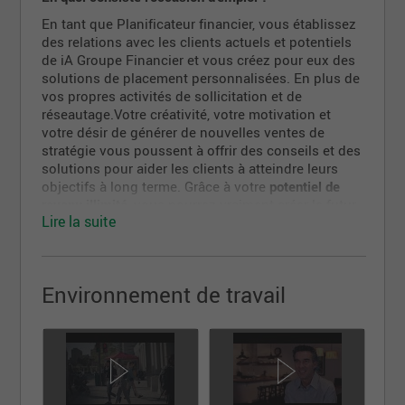
En tant que Planificateur financier, vous établissez
des relations avec les clients actuels et potentiels
de iA Groupe Financier et vous créez pour eux des
solutions de placement personnalisées. En plus de
vos propres activités de sollicitation et de
réseautage.Votre créativité, votre motivation et
votre désir de générer de nouvelles ventes de
stratégie vous poussent à offrir des conseils et des
solutions pour aider les clients à atteindre leurs
objectifs à long terme. Grâce à votre
potentiel de
revenu illimité
, vous pourrez vraiment créer le futur
Lire la suite
que vous voulez pour vous-même et les clients que
vous conseillez.
Quelles seront vos tâches ?
Environnement de travail
Offrir des conseils et solutions de planification
financière personnalisés grâce à notre gamme
inégalée de solutions et produit d'invesstissement
Acquérir de nouveaux clients et actifs et consolider
les relations avec les clients actuels ainsi que leurs
actifs