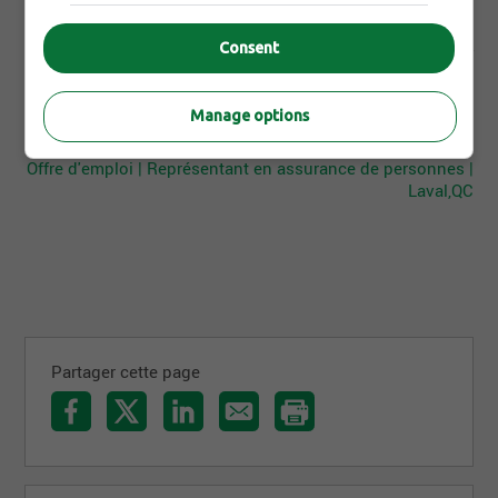
D'autres offres de iA Groupe Financier- Centropolis Laval qui
Consent
pourraient t'intéresser
Offre d'emploi | Conseiller en sécurité financière | Laval,QC
Offre d'emploi | Conseiller en investissements/placements
Manage options
| Laval,QC
Offre d'emploi | Représentant en assurance de personnes |
Laval,QC
Partager cette page