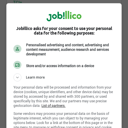
TCI+
Laval, QC
1 août 2026
Jobillico asks for your consent to use your personal
Estimateur(trice) de projets (postes
data for the following purposes:
électriques et solaires)
TCI+
Personalised advertising and content, advertising and
content measurement, audience research and services
Laval, QC
development
Store and/or access information on a device
1 août 2026
Chargé de projets (Grands Projets
Learn more
Éoliens/Lignes Haute Tension)
TCI+
Your personal data will be processed and information from your
device (cookies, unique identifiers, and other device data) may be
Laval, QC
stored by, accessed by and shared with 300 partners, or used
specifically by this site. We and our partners may use precise
geolocation data.
List of partners.
30 juillet 2026
Some vendors may process your personal data on the basis of
Conseiller(ère) SST
legitimate interest, which you can object to by managing your
options below. Look for a link at the bottom of this page or in the
TCI+
site menu to manage or withdraw consent in privacy and cookie