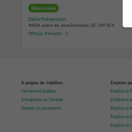
Maison-mère
Delta Prévention
4000A place de Java
,
Brossard
, QC
J4Y 0C4
Offre(s) d'emploi : 3
À propos de Jobillico
Emplois par
Carrières à Québec
Emplois à 
Entreprises au Canada
Emplois à 
Devenir un partenaire
Emplois à 
Emplois à 
Emplois à L