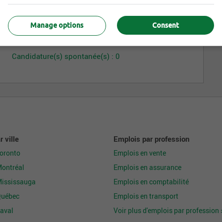
Manage options
Consent
Candidature(s) spontanée(s) : 0
 ville
Emplois par profession
Toronto
Emplois en vente
Montréal
Emplois en assurance
Mississauga
Emplois en comptabilité
Québec
Emplois en transport
aval
Voir plus d'emplois par profession 