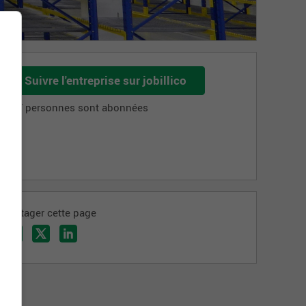
Suivre l'entreprise sur jobillico
437 personnes sont abonnées
Partager cette page