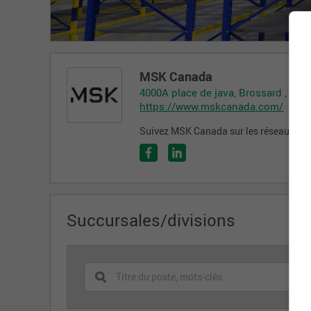
MSK Canada
4000A place de java, Brossard , QC 
https://www.mskcanada.com/
Suivez MSK Canada sur les réseaux so
Succursales/divisions