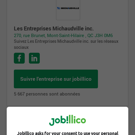
Les Entreprises Michaudville inc.
270, rue Brunet, Mont-Saint-Hilaire , QC J3H 0M6
Suivez Les Entreprises Michaudville inc. sur les réseaux
sociaux
Suivre l'entreprise sur jobillico
5 667 personnes sont abonnées
Partager cette page
Jobillico asks for your consent to use your personal