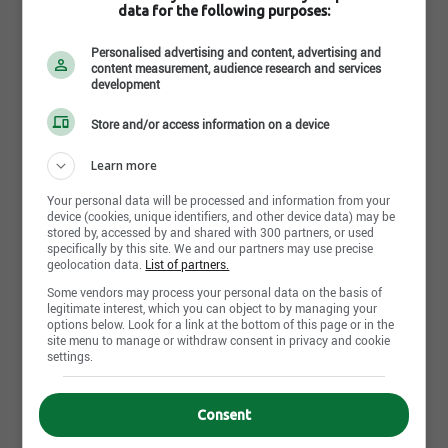
data for the following purposes:
Personalised advertising and content, advertising and
content measurement, audience research and services
development
Offres d'emploi
7
Store and/or access information on a device
Learn more
7 août 2026
Installateur.trice de signalisation routière
Your personal data will be processed and information from your
device (cookies, unique identifiers, and other device data) may be
2604 Chemin du lac, Longueuil, Longueuil, QC
stored by, accessed by and shared with 300 partners, or used
specifically by this site. We and our partners may use precise
geolocation data.
List of partners.
6 août 2026
Some vendors may process your personal data on the basis of
Opérateur.trice de pelle
legitimate interest, which you can object to by managing your
270, rue Brunet, Mont-Saint-Hilaire, QC
options below. Look for a link at the bottom of this page or in the
site menu to manage or withdraw consent in privacy and cookie
settings.
16 juillet 2026
Manoeuvre spécialisé (râteleur)
Consent
270, rue Brunet, Mont-Saint-Hilaire, QC