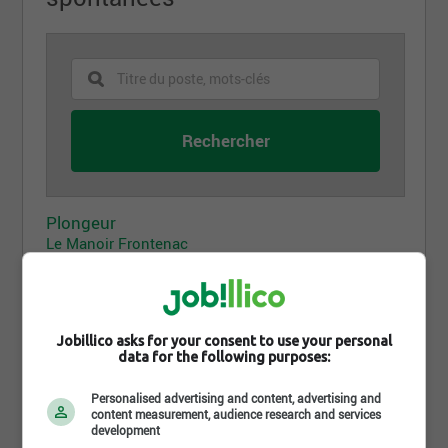
Plongeur
Le Manoir Frontenac
Thetford-Mines, QC
Préposé à l'accueil
Jobillico asks for your consent to use your personal
Le Manoir Frontenac
data for the following purposes:
Thetford-Mines, QC
Personalised advertising and content, advertising and
content measurement, audience research and services
Préposé(e) à l'entretien ménager
development
Le Manoir Frontenac