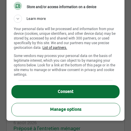
Thetford-Mines, QC
Store and/or access information on a device
Learn more
Préposé(e) aux résidents
Le Manoir Frontenac
Your personal data will be processed and information from your
device (cookies, unique identifiers, and other device data) may be
Thetford-Mines, QC
stored by, accessed by and shared with 300 partners, or used
specifically by this site. We and our partners may use precise
geolocation data.
List of partners.
Some vendors may process your personal data on the basis of
legitimate interest, which you can object to by managing your
Partager cette page
options below. Look for a link at the bottom of this page or in the
site menu to manage or withdraw consent in privacy and cookie
settings.
Consent
Offres d'emploi
2
Manage options
6 août 2026
Préposé à l'entretien ménager