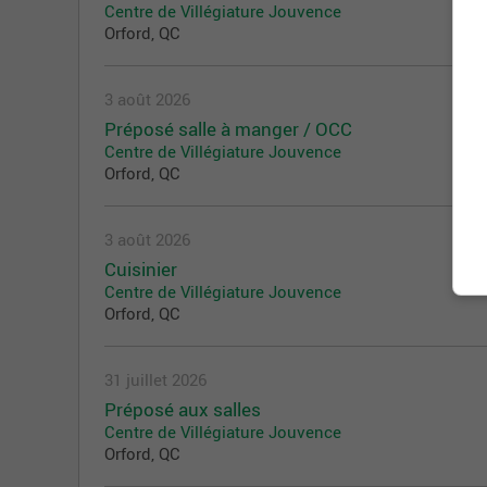
Centre de Villégiature Jouvence
Orford, QC
3 août 2026
Préposé salle à manger / OCC
Centre de Villégiature Jouvence
Orford, QC
3 août 2026
Cuisinier
Centre de Villégiature Jouvence
Orford, QC
31 juillet 2026
Préposé aux salles
Centre de Villégiature Jouvence
Orford, QC