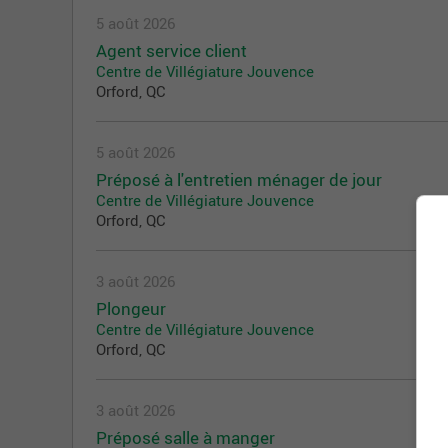
5 août 2026
Agent service client
Centre de Villégiature Jouvence
Orford, QC
5 août 2026
Préposé à l'entretien ménager de jour
Centre de Villégiature Jouvence
Orford, QC
3 août 2026
Plongeur
Centre de Villégiature Jouvence
Orford, QC
3 août 2026
Préposé salle à manger