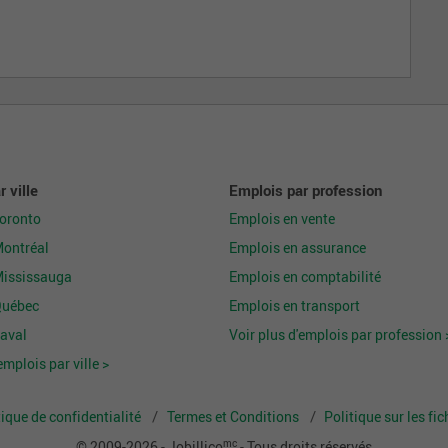
 ville
Emplois par profession
Toronto
Emplois en vente
Montréal
Emplois en assurance
Mississauga
Emplois en comptabilité
Québec
Emplois en transport
aval
Voir plus d'emplois par profession 
emplois par ville >
tique de confidentialité
Termes et Conditions
Politique sur les fi
mc
© 2009-2026 - Jobillico
- Tous droits réservés