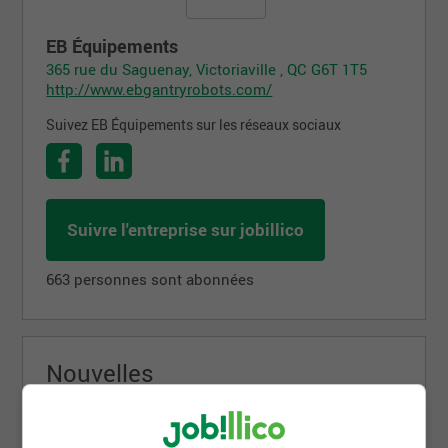
EB Équipements
365 rue du Saguenay, Victoriaville , QC G6T 1T5
http://www.ebgantryrobots.com/
Suivez EB Équipements sur les réseaux sociaux
Suivre l'entreprise sur jobillico
663 personnes sont abonnées
Nouvelles