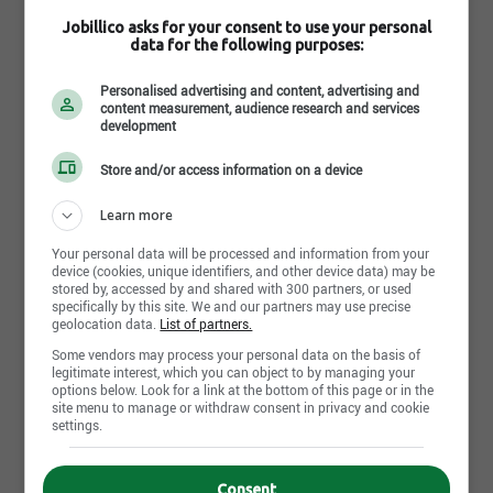
Jobillico asks for your consent to use your personal
data for the following purposes:
13 septembre 2017
Personalised advertising and content, advertising and
Déménagement dans une nouvelle usine
content measurement, audience research and services
development
Nous sommes fier d'annoncer le déménagement
futur de nos installations dans une nouvelle usine
Store and/or access information on a device
de 32 000' à Victoriaville pour le 1er Décembre 2017.
Learn more
Your personal data will be processed and information from your
device (cookies, unique identifiers, and other device data) may be
stored by, accessed by and shared with 300 partners, or used
Partager cette page
specifically by this site. We and our partners may use precise
geolocation data.
List of partners.
Some vendors may process your personal data on the basis of
legitimate interest, which you can object to by managing your
options below. Look for a link at the bottom of this page or in the
site menu to manage or withdraw consent in privacy and cookie
settings.
Banques de candidatures
spontanées
7
Consent