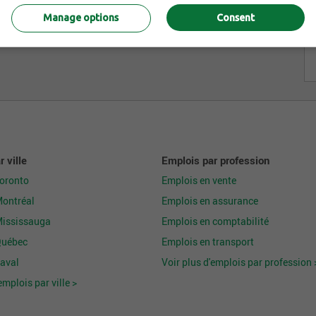
Manage options
Consent
 ville
Emplois par profession
Toronto
Emplois en vente
Montréal
Emplois en assurance
Mississauga
Emplois en comptabilité
Québec
Emplois en transport
aval
Voir plus d'emplois par profession 
emplois par ville >