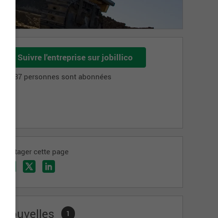
Suivre l'entreprise sur jobillico
1 137 personnes sont abonnées
Partager cette page
Nouvelles
1