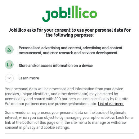
Jobillico asks for your consent to use your personal data for
t inc.
the following purposes:
Étienne-des-Gres , QC G0X 2P0
Personalised advertising and content, advertising and content
measurement, audience research and services development
inc. sur les réseaux sociaux
Store and/or access information on a device
Learn more
Your personal data will be processed and information from your device
(cookies, unique identifiers, and other device data) may be stored by,
accessed by and shared with 300 partners, or used specifically by this site.
We and our partners may use precise geolocation data.
List of partners.
Some vendors may process your personal data on the basis of legitimate
interest, which you can object to by managing your options below. Look for a
link at the bottom of this page or in the site menu to manage or withdraw
consent in privacy and cookie settings.