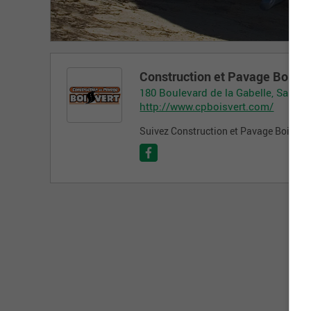
Construction et Pavage Boisver
180 Boulevard de la Gabelle, Saint-
http://www.cpboisvert.com/
Suivez Construction et Pavage Boisvert 