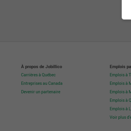
À propos de Jobillico
Emplois par
Carrières à Québec
Emplois à 
Entreprises au Canada
Emplois à 
Devenir un partenaire
Emplois à 
Emplois à 
Emplois à L
Voir plus d'