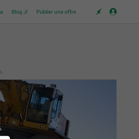
da
Blog J!
Publier une offre
c.