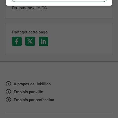
A. Girardin inc.
Drummondville, QC
Partager cette page
À propos de Jobillico
Emplois par ville
Emplois par profession