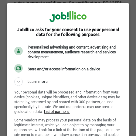
d'équipements médicaux. Sa certification ISO 13596
et ses enregistrements auprès de Santé Canada et
de la FDA affirme la position de l'entreprise parmi
les leaders mondiaux en matière de lits d'hopitaux.
Jobillico asks for your consent to use your personal
Nous souhaitons nous démarquer en tant
data for the following purposes:
qu’employeur de choix en misant sur
l’épanouissement professionnel de nos employés
Personalised advertising and content, advertising and
et en offrant un milieu de travail stimulant, une
content measurement, audience research and services
development
gamme d’avantages sociaux et des salaires
compétitifs.
Lire la suite
Store and/or access information on a device
Le rythme de travail chez Umano Medical est rapide
et la performance est mise de l’avant. Chez Umano
Learn more
Photos et vidéos
Medical nous ne faisons pas que des promesses,
Your personal data will be processed and information from your
nous livrons des résultats. Travailler chez Umano
device (cookies, unique identifiers, and other device data) may be
Medical c'est une constante amélioration, le sens
stored by, accessed by and shared with 300 partners, or used
des responsabilités, une intensité gagnante et des
specifically by this site. We and our partners may use precise
geolocation data.
List of partners.
innovations qui perdurent.
Some vendors may process your personal data on the basis of
Etes-vous prêts à relever des défis d’ampleur dans
legitimate interest, which you can object to by managing your
options below. Look for a link at the bottom of this page or in the
un milieu de travail passionnant où vos
site menu to manage or withdraw consent in privacy and cookie