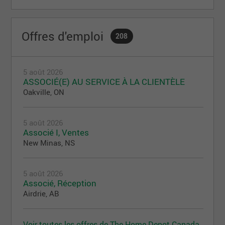
LA FONDATION HOME DEPOT CANADA
La Fondation Home Depot Canada a été créée en
Offres d'emploi
208
2008 pour renforcer l’engagement de l’entreprise à
donner en retour aux collectivités qu’elle sert. À
titre d’organisme canadien de bienfaisance privé, la
5 août 2026
Fondation s’engage à contribuer à mettre fin à
ASSOCIÉ(E) AU SERVICE À LA CLIENTÈLE
l’itinérance chez les jeunes.
Oakville, ON
5 août 2026
Associé I, Ventes
New Minas, NS
5 août 2026
Associé, Réception
Airdrie, AB
Voir toutes les offres de The Home Depot Canada