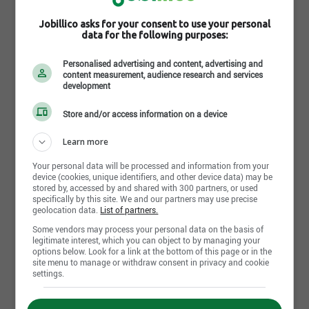
Depot Canada
avec la clientèle, faites une recherche pour trouver
Jobillico asks for your consent to use your personal
les divers postes intéressants offerts en magasin et
data for the following purposes:
dans les centres de distribution partout au Canada.
Gestion des carrières
Personalised advertising and content, advertising and
content measurement, audience research and services
Au total, Home Depot Canada consacre chaque année
development
plus d’un million d’heures à la formation de ses 28
Store and/or access information on a device
000 associés répartis dans l’ensemble du pays.
Learn more
En tant que premier détaillant dans le secteur de la
Your personal data will be processed and information from your
rénovation résidentielle au Canada, nous devons
device (cookies, unique identifiers, and other device data) may be
stored by, accessed by and shared with 300 partners, or used
notre prospérité à l’enthousiasme, au savoir-faire et
specifically by this site. We and our partners may use precise
geolocation data.
List of partners.
aux compétences de chacun de nos associés. Pour
vous, cela signifie que vous recevrez la formation
Some vendors may process your personal data on the basis of
legitimate interest, which you can object to by managing your
dont vous avez besoin pour apprendre, progresser
Lire la suite
options below. Look for a link at the bottom of this page or in the
site menu to manage or withdraw consent in privacy and cookie
et réussir.
settings.
Faciliter le perfectionnement de nos associés est
Implication communautaire